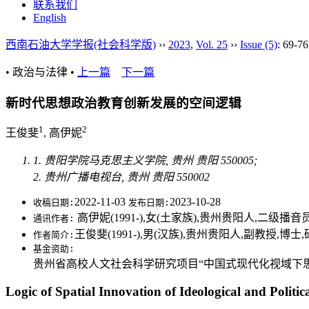
联系我们
English
西南石油大学学报(社会科学版)
››
2023
,
Vol. 25
››
Issue (5)
: 69-76
• 政治与法律 •
上一篇
下一篇
新时代思想政治教育创新发展的空间逻辑
1
2
王俊斐
, 高伊妮
1. 贵阳学院马克思主义学院, 贵州 贵阳 550005;
2. 贵州广播电视台, 贵州 贵阳 550002
2022-11-03
2023-10-28
收稿日期:
发布日期:
高伊妮(1991-),女(土家族),贵州贵阳人,二级
通讯作者:
王俊斐(1991-),男(汉族),贵州贵阳人,副教授
作者简介:
基金资助:
贵州省高校人文社会科学研究项目“中国式现代化视域下思想
Logic of Spatial Innovation of Ideological and Politi