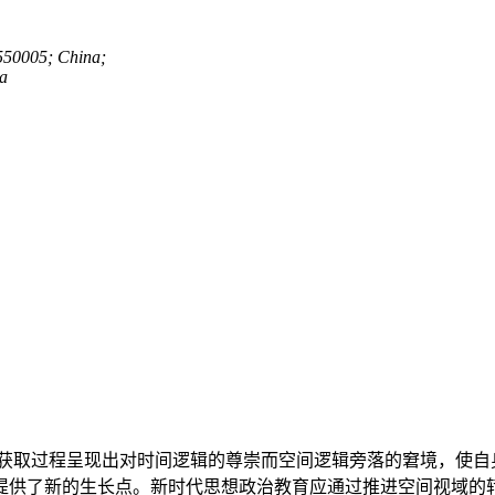
 550005; China;
na
获取过程呈现出对时间逻辑的尊崇而空间逻辑旁落的窘境，使自
提供了新的生长点。新时代思想政治教育应通过推进空间视域的