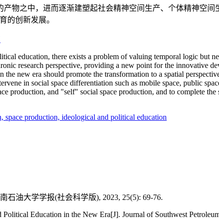
的产物之中，进而逐渐建塑起社会精神空间生产、个体精神空间
教育的创新发展。
育
itical education, there exists a problem of valuing temporal logic but ne
hronic research perspective, providing a new point for the innovative de
 in the new era should promote the transformation to a spatial perspecti
rvene in social space differentiation such as mobile space, public space,
ace production, and "self" social space production, and to complete the s
n,
space production,
ideological and political education
学报(社会科学版), 2023, 25(5): 69-76.
d Political Education in the New Era[J]. Journal of Southwest Petroleum