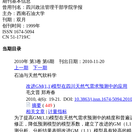
期刊基本信息
曾用刊名：四川政法管理干部学院学报
主办：西南石油大学
刊期：双月
创刊时间：1999年
ISSN 1674-5094
CN 51-1719/C
当期目录
2010年 第3卷 第6期 刊出日期：2010-11-20
上一期
下一期
石油与天然气软科学
改进GM(1,1)模型在四川天然气需求预测中的应用
毛文晋 郑寿春
2010, 4(6): 19-21. DOI:
10.3863/j.issn.1674-5094.201
摘要
(
449
)
相关文章
|
计量指标
为了提高GM(1,1)模型在天然气需求预测中的精度和普
修正，降低预测模型的模型系数，建立了改进的GM（1,1）
测分析。分析结果表明改进GM（1,1）模型具有较高的精