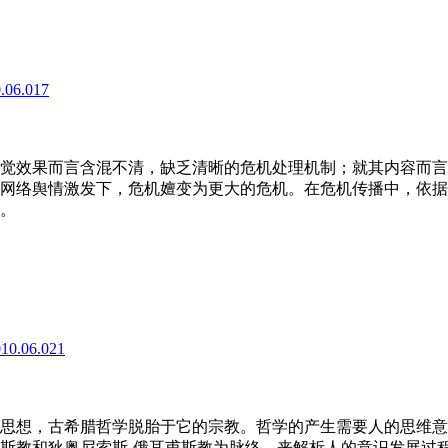
0.06.017
觉效果而言含混不清，缺乏清晰的危机处理机制；就其内容而言
网络舆情激发下，危机嬗变为更大的危机。在危机传播中，依据
。
010.06.021
思想，古希腊哲学脱胎于它的宗教。哲学的产生需要人的思维意
斯教和狄奥尼索斯-俄耳甫斯教为脉络，来解析人的意识发展过