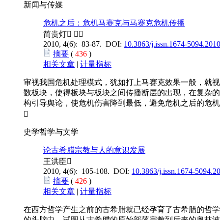
新闻与传媒
危机之后：危机马赛克与马赛克危机传播
简贵灯 
2010, 4(6): 83-87. DOI:
10.3863/j.issn.1674-5094.201
摘要
(
436
)
相关文章
|
计量指标
审视我国危机处理模式，犹如打上马赛克效果一般，就视
数板块，使得板块与板块之间传播断层的出现，在复杂的
构引导舆论，使危机伤害降到最低，避免危机之后的危机

史学哲学与文学
论古希腊宗教与人的意识发展
王洪臣
2010, 4(6): 105-108. DOI:
10.3863/j.issn.1674-5094.2
摘要
(
426
)
相关文章
|
计量指标
在西方哲学产生之前的古希腊就已经孕育了古希腊的哲学
的头脑中。试图从古希腊的原始部落宗教到后来的奥林波