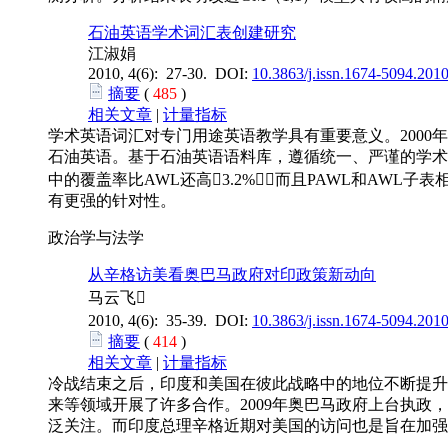
石油英语学术词汇表创建研究
江淑娟
2010, 4(6): 27-30. DOI:
10.3863/j.issn.1674-5094.201
摘要
(
485
)
相关文章
|
计量指标
学术英语词汇对专门用途英语教学具有重要意义。2000年Co
石油英语。基于石油英语语料库，遵循统一、严谨的学术词
中的覆盖率比AWL还高3.2%；而且PAWL和AW
有更强的针对性。
政治学与法学
从辛格访美看奥巴马政府对印政策新动向
马云飞
2010, 4(6): 35-39. DOI:
10.3863/j.issn.1674-5094.201
摘要
(
414
)
相关文章
|
计量指标
冷战结束之后，印度和美国在彼此战略中的地位不断提升
来等领域开展了许多合作。2009年奥巴马政府上台执
泛关注。而印度总理辛格近期对美国的访问也是旨在加强