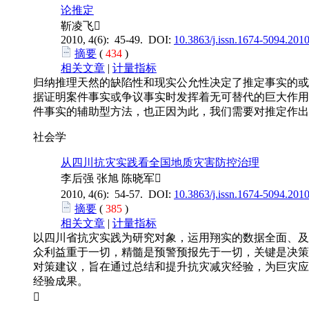
论推定
靳凌飞
2010, 4(6): 45-49. DOI:
10.3863/j.issn.1674-5094.201
摘要
(
434
)
相关文章
|
计量指标
归纳推理天然的缺陷性和现实公允性决定了推定事实的或
据证明案件事实或争议事实时发挥着无可替代的巨大作用
件事实的辅助型方法，也正因为此，我们需要对推定作出
社会学
从四川抗灾实践看全国地质灾害防控治理
李后强 张旭 陈晓军
2010, 4(6): 54-57. DOI:
10.3863/j.issn.1674-5094.201
摘要
(
385
)
相关文章
|
计量指标
以四川省抗灾实践为研究对象，运用翔实的数据全面、及
众利益重于一切，精髓是预警预报先于一切，关键是决策
对策建议，旨在通过总结和提升抗灾减灾经验，为巨灾应
经验成果。
