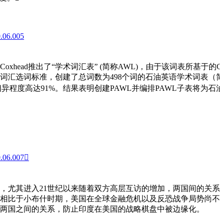
0.06.005
xhead推出了“学术词汇表” (简称AWL)，由于该词表所基于的C
汇选词标准，创建了总词数为498个词的石油英语学术词表（简称
L子表相异程度高达91%。结果表明创建PAWL并编排PAWL子表
0.06.007
，尤其进入21世纪以来随着双方高层互访的增加，两国间的关
政，相比于小布什时期，美国在全球金融危机以及反恐战争局势尚
两国之间的关系，防止印度在美国的战略棋盘中被边缘化。