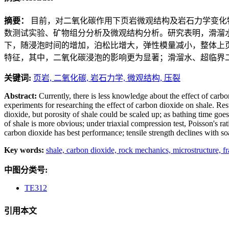
摘要：
目前，对二氧化碳作用下页岩微观结构及岩石力学变化
数测试实验、矿物组分分析及微观结构分析。研究表明，滑溜
下，随浸泡时间的增加，泊松比增大，弹性模量减小，整体上
特征，其中，二氧化碳浸泡的影响更为显著；滑溜水、超临界
关键词:
页岩,
二氧化碳,
岩石力学,
微观结构,
压裂
Abstract:
Currently, there is less knowledge about the effect of carb
experiments for researching the effect of carbon dioxide on shale. Re
dioxide, but porosity of shale could be scaled up; as bathing time goe
of shale is more obvious; under triaxial compression test, Poisson's ra
carbon dioxide has best performance; tensile strength declines with s
Key words:
shale,
carbon dioxide,
rock mechanics,
microstructure,
f
中图分类号:
TE312
引用本文