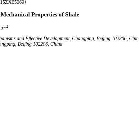
ZX05069）
Mechanical Properties of Shale
1,2
ao
hanisms and Effective Development, Changping, Beijing 102206, Chin
angping, Beijing 102206, China