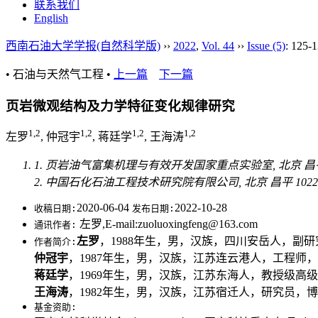
联系我们
English
西南石油大学学报(自然科学版)
››
2022
,
Vol. 44
››
Issue (5)
: 125-1
• 石油与天然气工程 •
上一篇
下一篇
页岩微观结构及力学特征变化规律研究
1,2
1,2
1,2
1,2
左罗
, 仲冠宇
, 蒋廷学
, 王海涛
1. 页岩油气富集机理与有效开发国家重点实验室, 北京 昌平 1
2. 中国石化石油工程技术研究院有限公司, 北京 昌平 1022
2020-06-04
2022-10-28
收稿日期:
发布日期:
左罗,E-mail:zuoluoxingfeng@163.com
通讯作者:
左罗
，1988年生，男，汉族，四川安岳人，副研究员，博
作者简介:
仲冠宇
，1987年生，男，汉族，江苏连云港人，工程师，博士，
蒋廷学
，1969年生，男，汉族，江苏东海人，教授级高级工程师，主要
王海涛
，1982年生，男，汉族，江苏宿迁人，研究员，博士，主要从
基金资助: