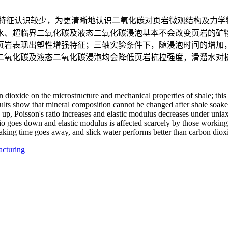
特征认识较少，为更清晰地认识二氧化碳对页岩微观结构及力学
水、超临界二氧化碳及液态二氧化碳浸泡基本不会改变页岩的矿
页岩表现出塑性增强特征；三轴实验条件下，随浸泡时间的增加
二氧化碳及液态二氧化碳浸泡均会降低页岩抗拉强度，滑溜水对
on dioxide on the microstructure and mechanical properties of shale; thi
sults show that mineral composition cannot be changed after shale soaked
s up, Poisson's ratio increases and elastic modulus decreases under uniax
tio goes down and elastic modulus is affected scarcely by those working fl
oaking time goes away, and slick water performs better than carbon diox
racturing