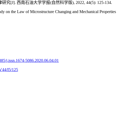
 西南石油大学学报(自然科学版), 2022, 44(5): 125-134.
he Law of Microstructure Changing and Mechanical Properties of S
885/j.issn.1674-5086.2020.06.04.01
V44/I5/125