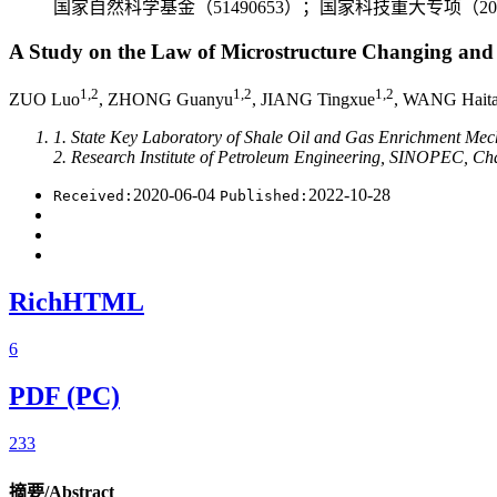
国家自然科学基金（51490653）；国家科技重大专项（2015
A Study on the Law of Microstructure Changing and 
1,2
1,2
1,2
ZUO Luo
, ZHONG Guanyu
, JIANG Tingxue
, WANG Hait
1. State Key Laboratory of Shale Oil and Gas Enrichment Mec
2. Research Institute of Petroleum Engineering, SINOPEC, Ch
2020-06-04
2022-10-28
Received:
Published:
RichHTML
6
PDF (PC)
233
摘要/Abstract