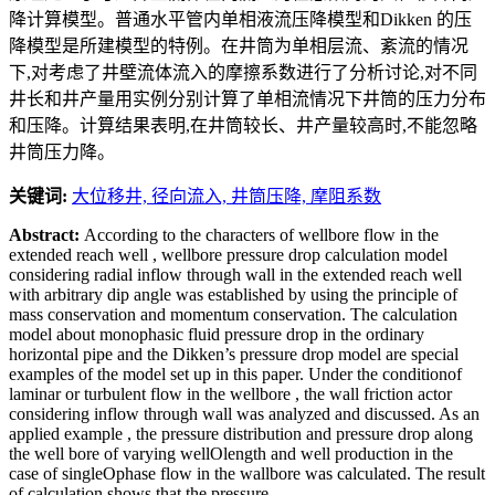
降计算模型。普通水平管内单相液流压降模型和Dikken 的压
降模型是所建模型的特例。在井筒为单相层流、紊流的情况
下,对考虑了井壁流体流入的摩擦系数进行了分析讨论,对不同
井长和井产量用实例分别计算了单相流情况下井筒的压力分布
和压降。计算结果表明,在井筒较长、井产量较高时,不能忽略
井筒压力降。
关键词:
大位移井,
径向流入,
井筒压降,
摩阻系数
Abstract:
According to the characters of wellbore flow in the
extended reach well , wellbore pressure drop calculation model
considering radial inflow through wall in the extended reach well
with arbitrary dip angle was established by using the principle of
mass conservation and momentum conservation. The calculation
model about monophasic fluid pressure drop in the ordinary
horizontal pipe and the Dikken’s pressure drop model are special
examples of the model set up in this paper. Under the conditionof
laminar or turbulent flow in the wellbore , the wall friction actor
considering inflow through wall was analyzed and discussed. As an
applied example , the pressure distribution and pressure drop along
the well bore of varying wellOlength and well production in the
case of singleOphase flow in the wallbore was calculated. The result
of calculation shows that the pressure