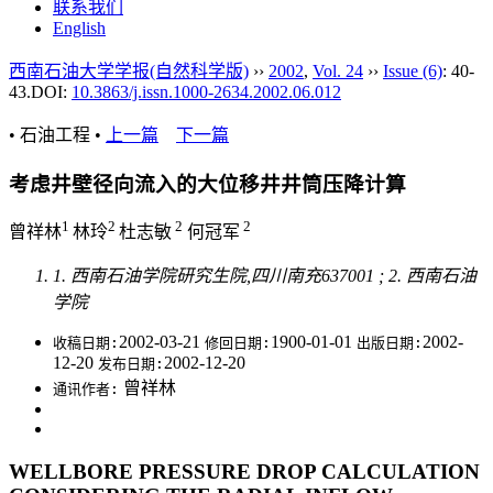
联系我们
English
西南石油大学学报(自然科学版)
››
2002
,
Vol. 24
››
Issue (6)
: 40-
43.
DOI:
10.3863/j.issn.1000-2634.2002.06.012
• 石油工程 •
上一篇
下一篇
考虑井壁径向流入的大位移井井筒压降计算
1
2
2
2
曾祥林
林玲
杜志敏
何冠军
1. 西南石油学院研究生院,四川南充637001 ; 2. 西南石油
学院
2002-03-21
1900-01-01
2002-
收稿日期:
修回日期:
出版日期:
12-20
2002-12-20
发布日期:
曾祥林
通讯作者:
WELLBORE PRESSURE DROP CALCULATION