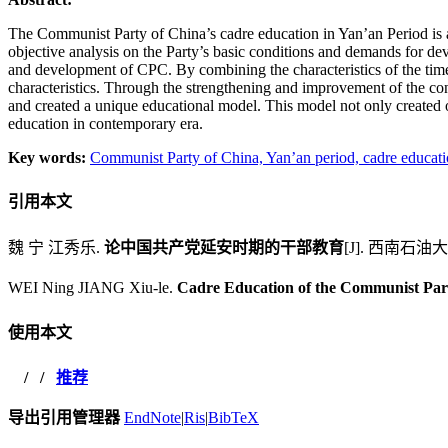
The Communist Party of China’s cadre education in Yan’an Period is a 
objective analysis on the Party’s basic conditions and demands for de
and development of CPC. By combining the characteristics of the times
characteristics. Through the strengthening and improvement of the con
and created a unique educational model. This model not only created out
education in contemporary era.
Key words:
Communist Party of China,
Yan’an period,
cadre educat
引用本文
魏 宁 江秀乐.
论中国共产党延安时期的干部教育
[J]. 西南石
WEI Ning JIANG Xiu-le.
Cadre Education of the Communist Part
使用本文
/
/
推荐
导出引用管理器
EndNote
|
Ris
|
BibTeX