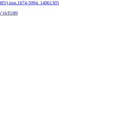
885/j.issn.1674-5094. 14061305
V16/I5/89