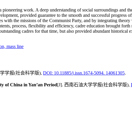
pioneering work. A deep understanding of social surroundings and the p
velopment, provided guarantee to the smooth and successful progress of 
 with the missions of the Communist Party, and by integrating theory w
tents, process, flexibility and efficiency, cadre education brought fort
standing cadres for that time, but also provided abundant historical exp
ion,
mass line
油大学学报(社会科学版),
DOI: 10.11885/j.issn.1674-5094. 14061305
.
y of China in Yan’an Period
[J]. 西南石油大学学报(社会科学版),