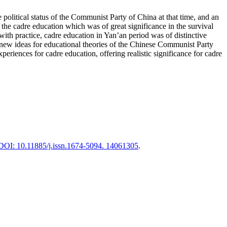
olitical status of the Communist Party of China at that time, and an
the cadre education which was of great significance in the survival
ith practice, cadre education in Yan’an period was of distinctive
h new ideas for educational theories of the Chinese Communist Party
eriences for cadre education, offering realistic significance for cadre
DOI: 10.11885/j.issn.1674-5094. 14061305
.