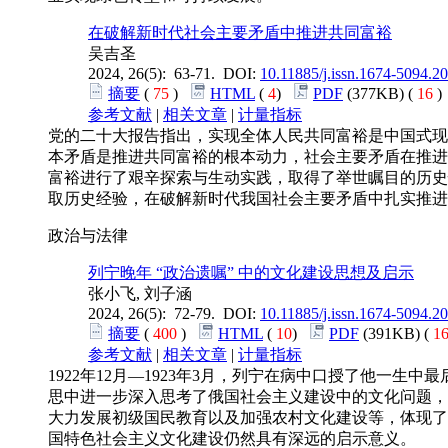
在破解新时代社会主要矛盾中推进共同富裕
吴吉圣
2024, 26(5): 63-71. DOI:
10.11885/j.issn.1674-5094.2
摘要
(
75
)
HTML
(
4
)
PDF
(377KB) (
16
参考文献
|
相关文章
|
计量指标
党的二十大报告指出，实现全体人民共同富裕是中国式现
本矛盾是推进共同富裕的根本动力，社会主要矛盾在推进
富裕进行了艰辛探索与生动实践，取得了举世瞩目的历史
取历史经验，在破解新时代我国社会主要矛盾中扎实推进
政治与法律
列宁晚年 “政治遗嘱” 中的文化建设思想及启示
张小飞, 刘子涵
2024, 26(5): 72-79. DOI:
10.11885/j.issn.1674-5094.2
摘要
(
400
)
HTML
(
10
)
PDF
(391KB) (
1
参考文献
|
相关文章
|
计量指标
1922年12月—1923年3月，列宁在病中口授了他一
思中进一步深入思考了俄国社会主义建设中的文化问题，
大力发展初级国民教育以及加强农村文化建设等，体现了
国特色社会主义文化建设仍然具有深远的启示意义。