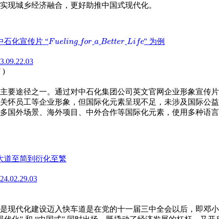
实现城乡经济融合，更好助推中国式现代化。
石化宣传片 “
” 为例
F
u
e
l
i
n
g
f
o
r
a
B
e
t
t
e
r
L
i
f
e
F
u
e
l
i
n
g
f
o
r
a
B
e
t
t
e
r
L
i
f
e
23.09.22.03
7
)
主要途径之一。通过对中石化集团公司英文官网企业形象宣传片
关怀员工等企业形象，但国际化元素呈现不足，未涉及国际公益
多国外场景、海外项目、中外合作等国际化元素，使用多种语言
大道至简到衍化至繁
024.02.29.03
)
是现代化建设迈入快车道是在党的十一届三中全会以后，即邓小平赋