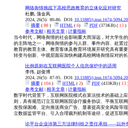
网络舆情挑战下高校思政教育的立体化应对研究
杜鹏, 蒲金凤
2024, 26(5): 80-86. DOI:
10.11885/j.issn.1674-5094.2
摘要
(
88
)
HTML
(
6
)
PDF
(373KB) (
13
参考文献
|
相关文章
|
计量指标
当今时代，网络舆情的社会影响重大而深远，对大学生的
的主阵地之一，网络舆情的参与人群、事件内容、处置过
教育的教育主体、教育客体及教育环境展开研究具有重要
转变与创新、中观层面应加快构建高校网络舆情应对的长
比例原则在互联网医院个人信息保护中的适用
李伟, 赵俊博
2024, 26(5): 87-95. DOI:
10.11885/j.issn.1674-5094.2
摘要
(
104
)
HTML
(
2
)
PDF
(433KB) (
13
参考文献
|
相关文章
|
计量指标
数字时代背景下，互联网医院模式在算法技术的基础上应
则，具有规范订立互联网医院诊疗服务协议、平衡互联网
发投保困难、定向推送商业广告、显著提高安全风险等现
立数据监管平台、引入合理裁判机制等途径，促进互联网
论平台企业涉第三方法律纠纷之责任承担——以外