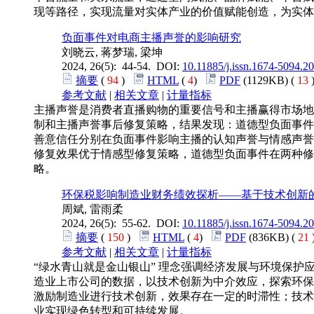
现等路径，实现流量对实体产业的价值赋能创造，为实体
负面事件对电商主播声誉的影响研究
刘晓云, 蒋梦瑞, 梁坤
2024, 26(5): 44-54. DOI:
10.11885/j.issn.1674-5094.2
摘要
(
94
)
HTML
(
4
)
PDF
(1129KB) (
13
参考文献
|
相关文章
|
计量指标
主播声誉是消费者直播购物的重要信号和主播赢得市场地
制和主播声誉事后修复策略，结果发现：道德型负面事件
善意信任分别在负面事件影响主播的认知声誉与情感声誉
修复效果优于情感型修复策略，道德型负面事件在两种修
略。
环保税影响制造业财务绩效探析——基于技术创新
周斌, 雷雨柔
2024, 26(5): 55-62. DOI:
10.11885/j.issn.1674-5094.2
摘要
(
150
)
HTML
(
4
)
PDF
(836KB) (
21
参考文献
|
相关文章
|
计量指标
“绿水青山就是金山银山” 理念强调经济发展与环境保护
造业上市公司的数据，以技术创新为中介效应，探索环保
激励制造业进行技术创新，效果存在一定的时滞性；技术
业实现绿色转型和可持续发展。