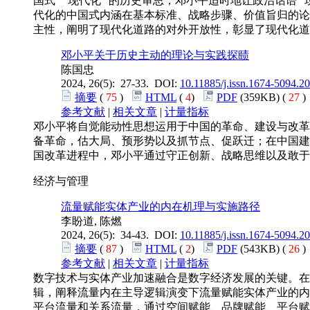
国式” “现代化” 的历史审思，邓小平适时地让政治话语
代化的中国式内涵在基本标准、战略步骤、价值旨归的论
主性，阐明了现代化道路的对外开放性，彰显了现代化道
邓小平关于历史主动的理论与实践探赜
陈国忠
2024, 26(5): 27-33. DOI:
10.11885/j.issn.1674-5094.2
摘要
(
75
)
HTML
(
4
)
PDF
(359KB) (
27
参考文献
|
相关文章
|
计量指标
邓小平将自觉能动性思想运用于中国的革命、建设与改革
备革命，估大局、预形势以及抓节点、促跃迁；在中国建
国改革进程中，邓小平通过守正创新、战略思维以及敢于
经济与管理
流量赋能实体产业的内在机理与实施路径
李盼道, 陈燃
2024, 26(5): 34-43. DOI:
10.11885/j.issn.1674-5094.2
摘要
(
87
)
HTML
(
2
)
PDF
(543KB) (
26
参考文献
|
相关文章
|
计量指标
数字技术与实体产业加速融合是数字经济发展的关键。在
辑，阐释流量内在主导逻辑演变下流量赋能实体产业的内
平台流量和关系流量，通过空间赋能、品牌赋能、平台赋