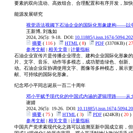
要素的双向流动、高效组合、合理配置和有序开发，加快
能源发展研究
视觉语法视阈下石油企业的国际化形象建构——以中
王新博, 刘逸如
2024, 26(5): 9-18. DOI:
10.11885/j.issn.1674-5094.20
摘要
(
116
)
HTML
(
8
)
PDF
(3370KB) (
2
参考文献
|
相关文章
|
计量指标
石油企业宣传片是传播企业理念、建构企业国际化形象的
片、文字、音乐、动作等多模态，成功塑造绿色、创新、
动。石油企业应协调使用文字、图像等多种模态，展示更
献、可持续的国际化形象。
纪念邓小平同志诞辰一百二十周年
邓小平赋予现代化的中国式内涵的逻辑理路——从
谢婧
2024, 26(5): 19-26. DOI:
10.11885/j.issn.1674-5094.2
摘要
(
75
)
HTML
(
3
)
PDF
(424KB) (
20
参考文献
|
相关文章
|
计量指标
中国共产党求索现代化之路可以追溯至新中国成立前，但