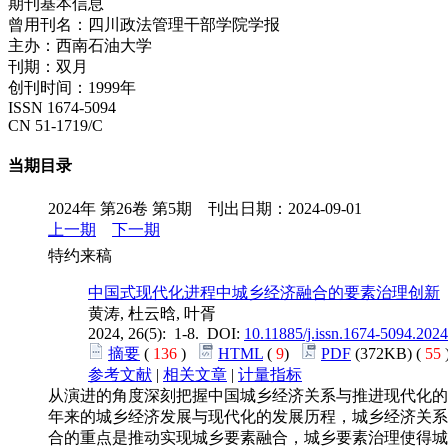
期刊基本信息
曾用刊名：四川政法管理干部学院学报
主办：西南石油大学
刊期：双月
创刊时间：1999年
ISSN 1674-5094
CN 51-1719/C
当期目录
2024年 第26卷 第5期 刊出日期：2024-09-01
上一期
下一期
特约来稿
中国式现代化进程中城乡经济融合的要素治理创新
黄涛, 杜云晗, 叶胥
2024, 26(5): 1-8. DOI:
10.11885/j.issn.1674-5094.2024
摘要
(
136
)
HTML
(
9
)
PDF
(372KB) (
55
参考文献
|
相关文章
|
计量指标
从演进的角度深刻把握中国城乡经济关系与推进现代化的
年来的城乡经济发展与现代化的发展历程，城乡经济关系
合的重点是推动实现城乡要素融合，城乡要素治理使得城