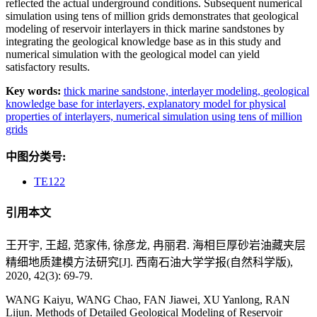
reflected the actual underground conditions. Subsequent numerical
simulation using tens of million grids demonstrates that geological
modeling of reservoir interlayers in thick marine sandstones by
integrating the geological knowledge base as in this study and
numerical simulation with the geological model can yield
satisfactory results.
Key words:
thick marine sandstone,
interlayer modeling,
geological
knowledge base for interlayers,
explanatory model for physical
properties of interlayers,
numerical simulation using tens of million
grids
中图分类号:
TE122
引用本文
王开宇, 王超, 范家伟, 徐彦龙, 冉丽君. 海相巨厚砂岩油藏夹层
精细地质建模方法研究[J]. 西南石油大学学报(自然科学版),
2020, 42(3): 69-79.
WANG Kaiyu, WANG Chao, FAN Jiawei, XU Yanlong, RAN
Lijun. Methods of Detailed Geological Modeling of Reservoir