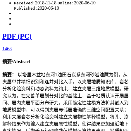
2018-11-18
2020-06-10
Received:
Online:
2020-06-10
Published:
PDF (PC)
1468
摘要/Abstract
摘要：
以塔里木盆地东河1油田石炭系东河砂岩油藏为例，从
夹层单井精细识别和连井对比入手，以夹层地质知识库、岩芯
分析化验资料和动态资料为约束，建立夹层三维地质模型。研
究认为，在完善单层划分对比的基础上，基于地质认识开展层
间、层内夹层平面分布研究，采用确定性建模方法将其嵌入到
地质模型中，可以得到夹层与储层准确的三维空间配置关系；
利用夹层岩芯分析化验资料建立夹层物性解释模型，将孔、渗
解释结果作为输入建立夹层属性模型，使得结果更加逼近地下
真实情况。后期千万级网格数值模拟运算结果表明，地质知识