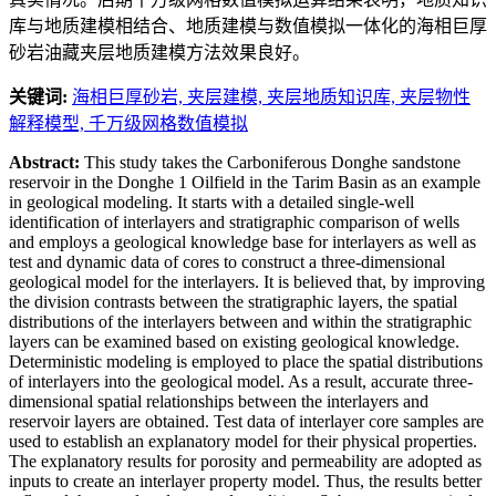
库与地质建模相结合、地质建模与数值模拟一体化的海相巨厚
砂岩油藏夹层地质建模方法效果良好。
关键词:
海相巨厚砂岩,
夹层建模,
夹层地质知识库,
夹层物性
解释模型,
千万级网格数值模拟
Abstract:
This study takes the Carboniferous Donghe sandstone
reservoir in the Donghe 1 Oilfield in the Tarim Basin as an example
in geological modeling. It starts with a detailed single-well
identification of interlayers and stratigraphic comparison of wells
and employs a geological knowledge base for interlayers as well as
test and dynamic data of cores to construct a three-dimensional
geological model for the interlayers. It is believed that, by improving
the division contrasts between the stratigraphic layers, the spatial
distributions of the interlayers between and within the stratigraphic
layers can be examined based on existing geological knowledge.
Deterministic modeling is employed to place the spatial distributions
of interlayers into the geological model. As a result, accurate three-
dimensional spatial relationships between the interlayers and
reservoir layers are obtained. Test data of interlayer core samples are
used to establish an explanatory model for their physical properties.
The explanatory results for porosity and permeability are adopted as
inputs to create an interlayer property model. Thus, the results better