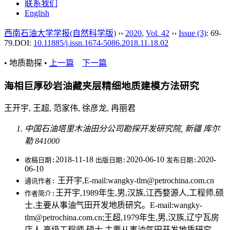
联系我们
English
西南石油大学学报(自然科学版)
››
2020
,
Vol. 42
››
Issue (3)
: 69-
79.
DOI:
10.11885/j.issn.1674-5086.2018.11.18.02
• 地质勘探 •
上一篇
下一篇
海相巨厚砂岩油藏夹层精细地质建模方法研究
王开宇, 王超, 范家伟, 徐彦龙, 冉丽君
中国石油塔里木油田分公司勘探开发研究院, 新疆 库尔
勒 841000
2018-11-18
2020-06-10
2020-
收稿日期:
出版日期:
发布日期:
06-10
王开宇,E-mail:wangky-tlm@petrochina.com.cn
通讯作者:
王开宇,1989年生,男,汉族,江西婺源人,工程师,硕
作者简介:
士,主要从事油气田开发地质研究。E-mail:wangky-
tlm@petrochina.com.cn;王超,1979年生,男,汉族,辽宁瓦房
店人,高级工程师,硕士,主要从事油气田开发地质研究。