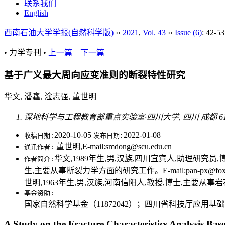
联系我们
English
西南石油大学学报(自然科学版)
››
2021
,
Vol. 43
››
Issue (6)
: 42-53
• 力学专刊 •
上一篇
下一篇
基于广义最大周向应变准则的断裂特性研究
华文, 潘鑫, 淦志强, 董世明
深地科学与工程教育部重点实验室·四川大学, 四川 成都 610
2020-10-05
2022-01-08
收稿日期:
发布日期:
董世明,E-mail:smdong@scu.edu.cn
通讯作者:
华文,1989年生,男,汉族,四川宜宾人,助理研究员,博
作者简介:
生,主要从事断裂力学方面的研究工作。E-mail:pan-px@fox
世明,1963年生,男,汉族,河南信阳人,教授,博士,主要从事岩石断裂
基金资助:
国家自然科学基金（11872042）；四川省科技厅应用基础研究项目
A Study on the Fracture Characteristics Analysis Ba