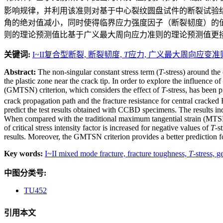
影响规律，并利用该准则对基于中心裂纹圆盘试件的断裂试验
角的绝对值减小，同时使得临界应力强度因子（断裂韧度）的
则的理论预测值比基于广义最大周向应力准则的理论预测值更
关键词:
I~II复合型断裂,
断裂韧度,
T
应力,
广义最大周向应变准
Abstract:
The non-singular constant stress term (
T
-stress) around the 
the plastic zone near the crack tip. In order to explore the influence of
(GMTSN) criterion, which considers the effect of
T
-stress, has been 
crack propagation path and the fracture resistance for central crack
predict the test results obtained with CCBD specimens. The results ind
When compared with the traditional maximum tangential strain (MTSN
of critical stress intensity factor is increased for negative values of
T
-s
results. Moreover, the GMTSN criterion provides a better prediction
Key words:
I~II mixed mode fracture,
fracture toughness,
T
-stress,
ge
中图分类号:
TU452
引用本文