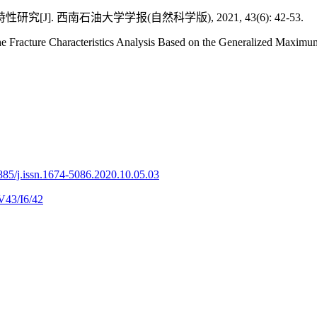
]. 西南石油大学学报(自然科学版), 2021, 43(6): 42-53.
ture Characteristics Analysis Based on the Generalized Maximum Tan
885/j.issn.1674-5086.2020.10.05.03
V43/I6/42