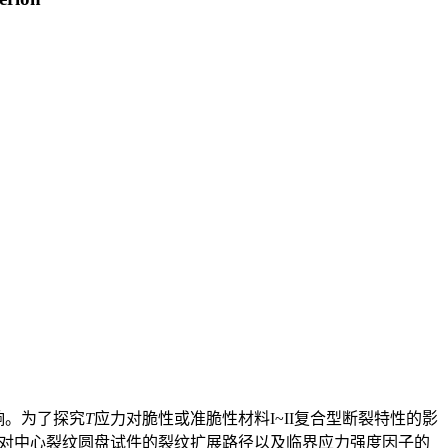
响。为了探究
T
应力对脆性或准脆性材料I~II复合型断裂特性的影
对中心裂纹圆盘试件的裂纹扩展路径以及临界应力强度因子的