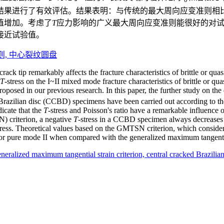
结果进行了有效评估。结果表明：与传统的最大周向应变准则相
值增加。考虑了
T
应力影响的广义最大周向应变准则能很好的对试
接近试验值。
则,
中心裂纹圆盘
crack tip remarkably affects the fracture characteristics of brittle or quasi
T
-stress on the I~II mixed mode fracture characteristics of brittle or qu
proposed in our previous research. In this paper, the further study on the
ed Brazilian disc (CCBD) specimens have been carried out according to
icate that the
T
-stress and Poisson's ratio have a remarkable influence
) criterion, a negative
T
-stress in a CCBD specimen always decreases th
tress. Theoretical values based on the GMTSN criterion, which consider
 for pure mode II when compared with the generalized maximum tangenti
neralized maximum tangential strain criterion,
central cracked Brazilian