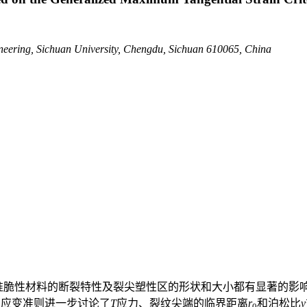
ering, Sichuan University, Chengdu, Sichuan 610065, China
准脆性材料的断裂特性及裂尖塑性区的形状和大小都有显著的影
向应变准则进一步讨论了
T
应力、裂纹尖端的临界距离
r
和泊松比
ν
0