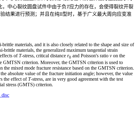
比，中心裂纹圆盘试件中由于负
T
应力的存在，会使得裂纹开裂
验结果进行预测；并且在纯II型时，基于广义最大周向应变准
-brittle materials, and it is also closely related to the shape and size of
asi-brittle materials, the generalized maximum tangential strain
 effects of
T
-stress, critical distance
r
and Poisson's ratio
ν
on the
0
 the GMTSN criterion. Moreover, the GMTSN criterion is used to
 on the mixed mode fracture resistance based on the GMTSN criterion.
e absolute value of the fracture initiation angle; however, the value
s the effect of
T
-stress, are in very good agreement with the test
al stress (GMTS) criterion.
 disc