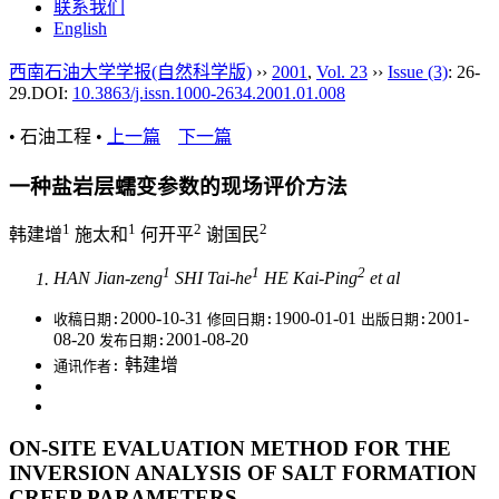
联系我们
English
西南石油大学学报(自然科学版)
››
2001
,
Vol. 23
››
Issue (3)
: 26-
29.
DOI:
10.3863/j.issn.1000-2634.2001.01.008
• 石油工程 •
上一篇
下一篇
一种盐岩层蠕变参数的现场评价方法
1
1
2
2
韩建增
施太和
何开平
谢国民
1
1
2
HAN Jian-zeng
SHI Tai-he
HE Kai-Ping
et al
2000-10-31
1900-01-01
2001-
收稿日期:
修回日期:
出版日期:
08-20
2001-08-20
发布日期:
韩建增
通讯作者:
ON-SITE EVALUATION METHOD FOR THE
INVERSION ANALYSIS OF SALT FORMATION
CREEP PARAMETERS