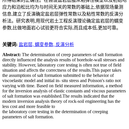
所得结果的正确性。在假设盐岩层服从粘弹性模型以及初始地
应力和泊松比均为与时间无关的常数的基础上,依据现场量测
信息,建立了反演确定盐岩层弹性常数以及粘性常数的反演分
析法。研究表明,用现代岩土工程反演理论确定盐岩层的蠕变
参数,比做地面岩心试验更符合实际,而且成本低,更加可靠。
关键词:
盐岩层,
蠕变参数,
反演分析
Abstract:
The determination of creep parameters of salt formation
directly influenced the analysis results of borehole-wall stresses and
stability. However, laboratory core testing is often not true of field
situation and affects the correctness of the results.This paper takes
the assumptions of salt formation submitted to the behavior of
viscoelastic model and initial in- situ stress and Poisson's ratio not
varying with time. Based on field measured information, a method
for the inversion analysis of elastic constants and viscous parameters
of salt formation was established.The results indicated that the
modern inversion analysis theory of rock-soil engineering has the
less cost and more feasible to
the laboratory core testing in the determination of creeping
parameters of salt formation.