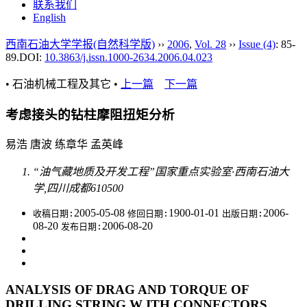
联系我们
English
西南石油大学学报(自然科学版)
››
2006
,
Vol. 28
››
Issue (4)
: 85-
89.
DOI:
10.3863/j.issn.1000-2634.2006.04.023
• 石油机械工程及其它 •
上一篇
下一篇
考虑接头的钻柱摩阻扭矩分析
易浩 唐波 练章华 孟英峰
“油气藏地质及开发工程”国家重点实验室·西南石油大
学,四川成都610500
2005-05-08
1900-01-01
2006-
收稿日期:
修回日期:
出版日期:
08-20
2006-08-20
发布日期:
ANALYSIS OF DRAG AND TORQUE OF
DRILLING STRING W ITH CONNECTORS