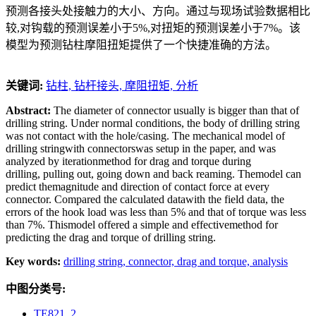
预测各接头处接触力的大小、方向。通过与现场试验数据相比
较,对钩载的预测误差小于5%,对扭矩的预测误差小于7%。该
模型为预测钻柱摩阻扭矩提供了一个快捷准确的方法。
关键词:
钻柱,
钻杆接头,
摩阻扭矩,
分析
Abstract:
The diameter of connector usually is bigger than that of
drilling string. Under normal conditions, the body of drilling string
was not contact with the hole/casing. The mechanical model of
drilling stringwith connectorswas setup in the paper, and was
analyzed by iterationmethod for drag and torque during
drilling, pulling out, going down and back reaming. Themodel can
predict themagnitude and direction of contact force at every
connector. Compared the calculated datawith the field data, the
errors of the hook load was less than 5% and that of torque was less
than 7%. Thismodel offered a simple and effectivemethod for
predicting the drag and torque of drilling string.
Key words:
drilling string,
connector,
drag and torque,
analysis
中图分类号:
TE821. 2