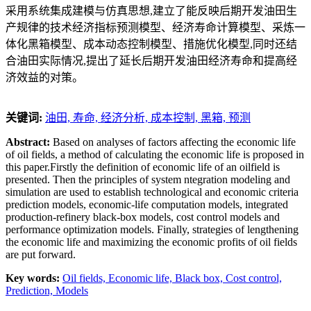
采用系统集成建模与仿真思想,建立了能反映后期开发油田生
产规律的技术经济指标预测模型、经济寿命计算模型、采炼一
体化黑箱模型、成本动态控制模型、措施优化模型,同时还结
合油田实际情况,提出了延长后期开发油田经济寿命和提高经
济效益的对策。
关键词:
油田,
寿命,
经济分析,
成本控制,
黑箱,
预测
Abstract:
Based on analyses of factors affecting the economic life
of oil fields, a method of calculating the economic life is proposed in
this paper.Firstly the definition of economic life of an oilfield is
presented. Then the principles of system ntegration modeling and
simulation are used to establish technological and economic criteria
prediction models, economic-life computation models, integrated
production-refinery black-box models, cost control models and
performance optimization models. Finally, strategies of lengthening
the economic life and maximizing the economic profits of oil fields
are put forward.
Key words:
Oil fields,
Economic life,
Black box,
Cost control,
Prediction,
Models