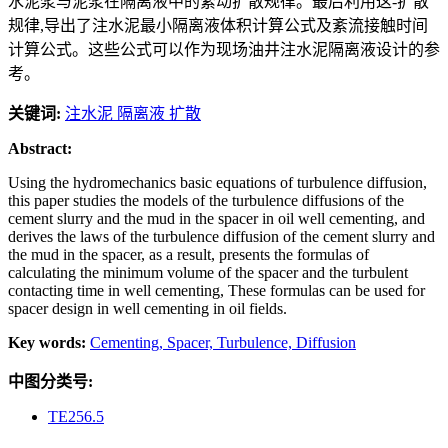
水泥浆与泥浆在隔离液中的紊动扩散规律。最后利用这-扩散
规律,导出了注水泥最小隔离液体积计算公式及紊流接触时间
计算公式。这些公式可以作为现场油井注水泥隔离液设计的参
考。
关键词:
注水泥 隔离液 扩散
Abstract:
Using the hydromechanics basic equations of turbulence diffusion,
this paper studies the models of the turbulence diffusions of the
cement slurry and the mud in the spacer in oil well cementing, and
derives the laws of the turbulence diffusion of the cement slurry and
the mud in the spacer, as a result, presents the formulas of
calculating the minimum volume of the spacer and the turbulent
contacting time in well cementing, These formulas can be used for
spacer design in well cementing in oil fields.
Key words:
Cementing,
Spacer,
Turbulence,
Diffusion
中图分类号:
TE256.5