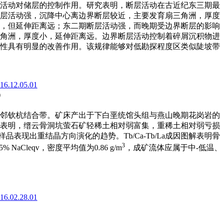
活动对储层的控制作用。研究表明，断层活动在古近纪东三期最
层活动强，沉降中心离边界断层较近，主要发育扇三角洲，厚度
，但延伸距离远；东二期断层活动强，而晚期受边界断层的影响
角洲，厚度小，延伸距离远。边界断层活动控制着碎屑沉积物进
性具有明显的改善作用。该规律能够对低勘探程度区类似陡坡带
016.12.05.01
)
邻钦杭结合带。矿床产出于下白垩统馆头组与燕山晚期花岗岩的
表明，缙云骨洞坑萤石矿轻稀土相对弱富集，重稀土相对弱亏损，
置萤石样品表现出重结晶方向演化的趋势。Tb/Ca-Tb/La成因图
3
NaCleqv，密度平均值为0.86 g/m
，成矿流体应属于中-低温、
016.02.28.01
)