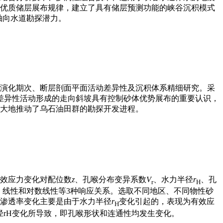
优质储层展布规律，建立了具有储层预测功能的峡谷沉积模式
轴向水道勘探潜力。
演化期次、断层剖面平面活动差异性及沉积体系精细研究。采
差异性活动形成的走向斜坡具有控制砂体优势展布的重要认识，
大地推动了乌石油田群的勘探开发进程。
效应力变化对配位数
z
、孔喉分布变异系数
V
、水力半径
r
、孔
r
H
、线性和对数线性等3种响应关系。选取不同地区、不同物性砂
渗透率变化主要是由于水力半径
r
变化引起的，表现为有效应
H
rH变化所导致，即孔喉形状和连通性均发生变化。