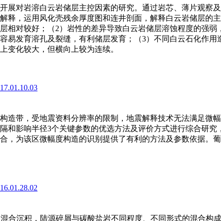
开展对岩溶白云岩储层主控因素的研究。通过岩芯、薄片观察及
解释，运用风化壳残余厚度图和连井剖面，解释白云岩储层的主
层相对较好；（2）岩性的差异导致白云岩储层溶蚀程度的强弱
容易发育溶孔及裂缝，有利储层发育；（3）不同白云石化作用
上变化较大，但横向上较为连续。
017.01.10.03
)
构造带，受地震资料分辨率的限制，地震解释技术无法满足微幅
隔和影响半径3个关键参数的优选方法及评价方式进行综合研究
合，为该区微幅度构造的识别提供了有利的方法及参数依据。葡
016.01.28.02
)
的混合沉积，陆源碎屑与碳酸盐岩不同程度、不同形式的混合构