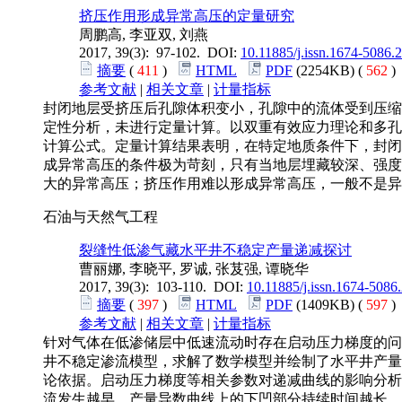
挤压作用形成异常高压的定量研究
周鹏高, 李亚双, 刘燕
2017, 39(3): 97-102. DOI:
10.11885/j.issn.1674-5086.
摘要
(
411
)
HTML
PDF
(2254KB) (
562
参考文献
|
相关文章
|
计量指标
封闭地层受挤压后孔隙体积变小，孔隙中的流体受到压缩
定性分析，未进行定量计算。以双重有效应力理论和多孔
计算公式。定量计算结果表明，在特定地质条件下，封闭
成异常高压的条件极为苛刻，只有当地层埋藏较深、强度
大的异常高压；挤压作用难以形成异常高压，一般不是异
石油与天然气工程
裂缝性低渗气藏水平井不稳定产量递减探讨
曹丽娜, 李晓平, 罗诚, 张芨强, 谭晓华
2017, 39(3): 103-110. DOI:
10.11885/j.issn.1674-5086
摘要
(
397
)
HTML
PDF
(1409KB) (
597
参考文献
|
相关文章
|
计量指标
针对气体在低渗储层中低速流动时存在启动压力梯度的问
井不稳定渗流模型，求解了数学模型并绘制了水平井产量
论依据。启动压力梯度等相关参数对递减曲线的影响分析
流发生越早，产量导数曲线上的下凹部分持续时间越长，