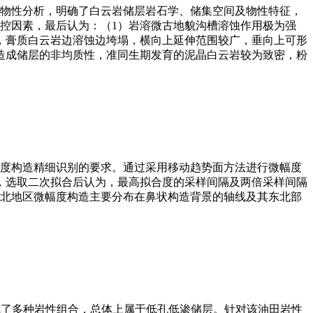
物性分析，明确了白云岩储层岩石学、储集空间及物性特征，
控因素，最后认为：（1）岩溶微古地貌沟槽溶蚀作用极为强
，膏质白云岩边溶蚀边垮塌，横向上延伸范围较广，垂向上可形
造成储层的非均质性，准同生期发育的泥晶白云岩较为致密，粉
度构造精细识别的要求。通过采用移动趋势面方法进行微幅度
，选取二次拟合后认为，最高拟合度的采样间隔及两倍采样间隔
北地区微幅度构造主要分布在鼻状构造背景的轴线及其东北部
成了多种岩性组合，总体上属于低孔低渗储层。针对该油田岩性