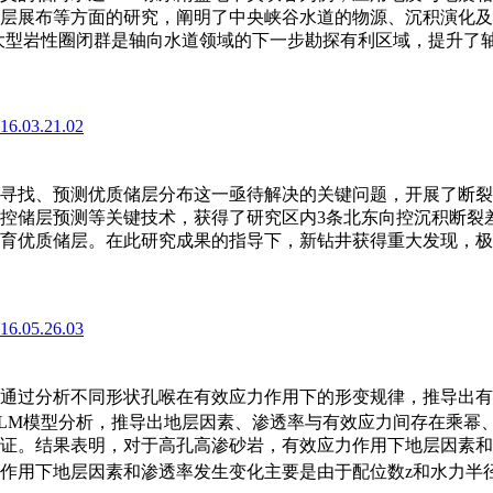
层展布等方面的研究，阐明了中央峡谷水道的物源、沉积演化及
的大型岩性圈闭群是轴向水道领域的下一步勘探有利区域，提升了
016.03.21.02
)
寻找、预测优质储层分布这一亟待解决的关键问题，开展了断裂
控储层预测等关键技术，获得了研究区内3条北东向控沉积断裂
育优质储层。在此研究成果的指导下，新钻井获得重大发现，极
016.05.26.03
)
通过分析不同形状孔喉在有效应力作用下的形变规律，推导出有
BLM模型分析，推导出地层因素、渗透率与有效应力间存在乘幂
证。结果表明，对于高孔高渗砂岩，有效应力作用下地层因素和
作用下地层因素和渗透率发生变化主要是由于配位数z和水力半径