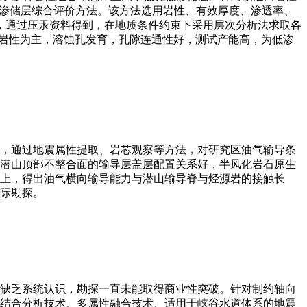
低渗储层综合评价方法。该方法选用岩性、有效厚度、渗透率、
，通过压汞资料得到，在地质条件约束下采用层次分析法求取各
等岩性为主，溶蚀孔发育，孔隙连通性好，测试产能高，为低渗
，通过地震属性提取、岩芯观察等方法，对研究区油气输导条
潜山顶部不整合面的输导层盖层配置关系好，半风化岩石原生
上，得出油气横向输导能力与潜山输导脊与烃源岩的接触长
际勘探。
缺乏系统认识，勘探一直未能取得商业性突破。针对制约轴向
结合分析技术、多属性融合技术、适用于峡谷水道体系的地震