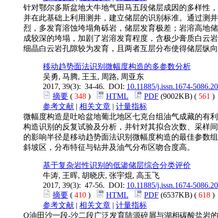
针对鄂尔多斯盆地大牛地气田马五段储层成因的多样性，
并在此基础上利用测井，建立储层的识别标准。通过测井
烈，多发育溶蚀垮塌角砾岩，储层发育极差；岩溶高地储
成较深的垮塌，加剧了岩溶发育程度，含极少膏质白云岩
细晶白云岩孔隙较为发育，且两者互层分布使得储层纵向
移动趋势面法识别微幅度构造的多参数分析
吴勇, 马腾, 王玉, 周路, 周亚东
2017, 39(3): 34-46. DOI:
10.11885/j.issn.1674-5086.2
摘要
(
348
)
HTML
PDF
(9002KB) (
561
参考文献
|
相关文章
|
计量指标
微幅度构造是吐哈盆地葡北地区七克台组油气成藏的有利
构造识别的反复试验及分析，并针对其拟合次数、采样间
的影响半径是移动趋势面法识别微幅度构造的最佳参数组
斜坡区，分布特征与钻井及油气分布区吻合度高。
基于复杂岩性识别的低渗储层综合分类评价
牛涛, 王晖, 胡晓庆, 张宇焜, 高玉飞
2017, 39(3): 47-56. DOI:
10.11885/j.issn.1674-5086.2
摘要
(
410
)
HTML
PDF
(6537KB) (
618
参考文献
|
相关文章
|
计量指标
Q油田沙一段-沙二段广泛发育陆源碎屑与湖相碳酸盐岩