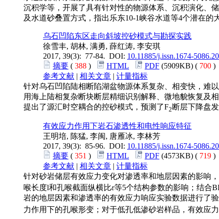
沉积学等，开展了具有针对性的物源体系、沉积演化、储
及水道砂叠置方式，指出乐东10-1峡谷水道等4个潜在
乌石凹陷东区走向斜坡控砂模式与勘探实践
徐雪丰, 胡林, 满勇, 薛红涛, 李安琪
2017, 39(3): 77-84. DOI:
10.11885/j.issn.1674-5086.2
摘要
(
388
)
HTML
PDF
(5909KB) (
700
参考文献
|
相关文章
|
计量指标
针对乌石凹陷陆相断陷湖盆物源体系复杂、相变快，难以
用海上陆相复杂断块断层精细识别解释、微地貌恢复及相
提出了源汇时空耦合的控砂模式，预测了F
断层下降盘发
2
有效应力作用下岩石渗透性和电性响应特征
王明培, 陈猛, 李闽, 唐雁冰, 李林芳
2017, 39(3): 85-96. DOI:
10.11885/j.issn.1674-5086.2
摘要
(
351
)
HTML
PDF
(4573KB) (
719
参考文献
|
相关文章
|
计量指标
针对砂岩储层有效应力变化对渗透率和地层因素的影响，
喉长度l和孔喉截面纵横比
ε
等5个结构参数的影响；结合
岩的地层因素和渗透率的有效应力响应实验数据进行了验
力作用下的孔喉形变；对于低孔低渗砂岩样品，有效应力