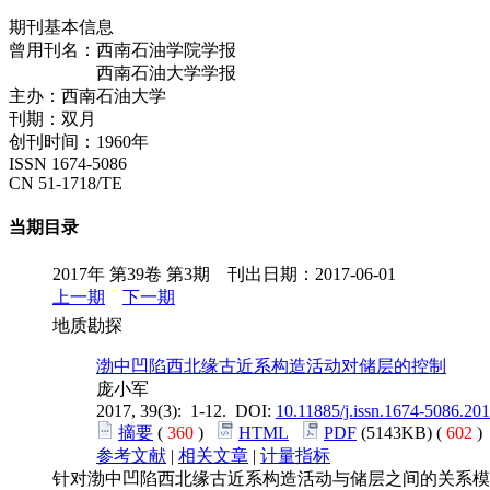
期刊基本信息
曾用刊名：西南石油学院学报
西南石油大学学报
主办：西南石油大学
刊期：双月
创刊时间：1960年
ISSN 1674-5086
CN 51-1718/TE
当期目录
2017年 第39卷 第3期 刊出日期：2017-06-01
上一期
下一期
地质勘探
渤中凹陷西北缘古近系构造活动对储层的控制
庞小军
2017, 39(3): 1-12. DOI:
10.11885/j.issn.1674-5086.20
摘要
(
360
)
HTML
PDF
(5143KB) (
602
参考文献
|
相关文章
|
计量指标
针对渤中凹陷西北缘古近系构造活动与储层之间的关系模