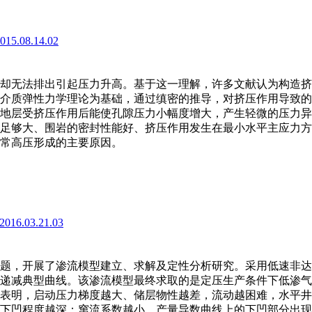
2015.08.14.02
)
却无法排出引起压力升高。基于这一理解，许多文献认为构造挤
介质弹性力学理论为基础，通过缜密的推导，对挤压作用导致的
地层受挤压作用后能使孔隙压力小幅度增大，产生轻微的压力异
足够大、围岩的密封性能好、挤压作用发生在最小水平主应力方
常高压形成的主要原因。
.2016.03.21.03
)
题，开展了渗流模型建立、求解及定性分析研究。采用低速非达
递减典型曲线。该渗流模型最终求取的是定压生产条件下低渗气
表明，启动压力梯度越大、储层物性越差，流动越困难，水平井
下凹程度越深；窜流系数越小，产量导数曲线上的下凹部分出现