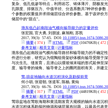
复杂、低孔低渗等特点，利用岩芯、铸体薄片、阴极发光
孔隙度、排驱压力、中值半径、分选系数共7种评价参数
个参数的权重值并求得储层综合评价参数。基于该评价方
储层中的“甜点”。
渤东低凸起南段油气横向输导能力的定量评价
张宏国, 官大勇, 刘朋波, 麻旭刚, 苏凯
2017, 39(3): 57-65. DOI:
10.11885/j.issn.1674-5086.2
摘要
(
374
)
HTML
PDF
(10476KB) (
472
参考文献
|
相关文章
|
计量指标
渤东低凸起南段油气横向输导路径和输导能力的不确定性
件进行分析，研究认为馆陶组骨架砂体横向输导受限于深
与次生孔、缝发育，且潜山以缓坡倾末端的形式延伸至深
度、输导脊的倾角、输导脊之上的圈闭面积有关，并建立
莺-琼盆地轴向水道沉积演化及勘探前景
何小胡, 张迎朝, 张道军, 陈杨, 黄灿
2017, 39(3): 66-76. DOI:
10.11885/j.issn.1674-5086.2
摘要
(
317
)
HTML
PDF
(44819KB) (
452
参考文献
|
相关文章
|
计量指标
莺琼盆地在莺歌海期和黄流期发育大规模的轴向水道沉积
水道沉积体系勘探的物源和储层展布问题，以最具代表意