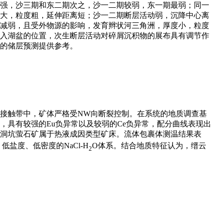
强，沙三期和东二期次之，沙一二期较弱，东一期最弱；同一
大，粒度粗，延伸距离短；沙一二期断层活动弱，沉降中心离
减弱，且受外物源的影响，发育辫状河三角洲，厚度小，粒度
入湖盆的位置，次生断层活动对碎屑沉积物的展布具有调节作
的储层预测提供参考。
接触带中，矿体严格受NW向断裂控制。在系统的地质调查基
具有较强的Eu负异常以及较弱的Ce负异常，配分曲线表现出
解表明骨洞坑萤石矿属于热液成因类型矿床。流体包裹体测温结果表
低盐度、低密度的NaCl-H
O体系。结合地质特征认为，缙云
2