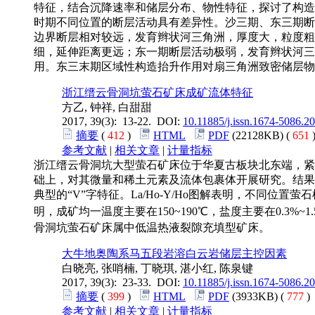
特征，结合沉降速率和储层分布、物性特征，探讨了构造
时期不同位置的断层活动具有差异性。沙三期、东三期断
边界断层相对较远，发育辫状河三角洲，厚度大，粒度粗
细，延伸距离更远；东一期断层活动极弱，发育辫状河三
用。东三末期区域性构造抬升作用对扇三角洲致密储层物
浙江缙云骨洞坑萤石矿床成矿流体特征
方乙, 钟祥, 白甜甜
2017, 39(3): 13-22. DOI:
10.11885/j.issn.1674-5086.2
摘要
(
412
)
HTML
PDF
(22128KB) (
651
参考文献
|
相关文章
|
计量指标
浙江缙云骨洞坑大型萤石矿床位于华夏古板块北东端，紧
础上，对其微量和稀土元素及流体包裹体开展研究。结果
典型的“V”字特征。La/Ho-Y/Ho图解表明，不同位
明，成矿均一温度主要在150~190℃，盐度主要在0.3%~1.5% 
骨洞坑萤石矿床属中低温热液裂隙充填型矿床。
大牛地奥陶系马五段岩溶白云岩储层主控因素
白晓亮, 张哨楠, 丁晓琪, 湛小红, 陈泉键
2017, 39(3): 23-33. DOI:
10.11885/j.issn.1674-5086.2
摘要
(
399
)
HTML
PDF
(3933KB) (
777
参考文献
|
相关文章
|
计量指标