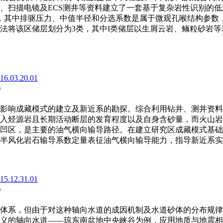
、扫描电镜及ECS测井等资料建立了一套基于复杂岩性识别的
，其中排驱压力、中值半径和分选系数是属于微观孔喉结构参数
法将该区储层划分为3类，其中I类储层以生屑云岩、鲕粒砂岩
016.03.20.01
)
影响成藏模式的建立及新近系的勘探。综合利用钻井、测井资料
入烃源岩且长期活动断层的发育程度以及自身含砂量，而火山岩
凹区，是主要的油气横向输导路径。在建立研究区成藏模式基础
半风化岩石输导系数定量表征油气横向输导能力，指导新近系实
015.12.31.01
)
体系，但由于对这种轴向水道的成因机制及水道砂体的分布规律
义的轴向水道——琼东南盆地中央峡谷为例，应用地质与地震相