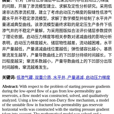
摘要：
针对气体在低渗储层中低速流动时存在启动压力梯度
的问题，开展了渗流模型建立、求解及定性分析研究。采用低
速非达西渗流机理，建立了考虑启动压力梯度的裂缝性低渗气
藏水平井不稳定渗流模型，求解了数学模型并绘制了水平井产
量递减典型曲线。该渗流模型最终求取的是定压生产条件下低
渗气井的不稳定产量解，为采用图版拟合法评价储层参数提供
了理论依据。启动压力梯度等相关参数对递减曲线的影响分析
表明，启动压力梯度越大、储层物性越差，流动越困难，水平
井产量越低，产量递减曲线位置越低；弹性储容比越小，基质
窜流发生越早，产量导数曲线上的下凹部分持续时间越长，下
凹程度越深；窜流系数越小，产量导数曲线上的下凹部分出现
时间越晚，窜流越难发生。
关键词:
低渗气藏,
双重介质,
水平井,
产量递减,
启动压力梯度
Abstract:
With respect to the problem of starting pressure gradients
during the low-speed flow of a gas from low-permeability gas
reservoirs, a flow model was constructed, solved, and qualitatively
analyzed. Using a low-speed non-Darcy flow mechanism, a model
of the unstable flow in fractured low-permeability gas reservoir
horizontal wells was constructed with the starting pressure gradient
taken into account. The mathematical model was solved and a