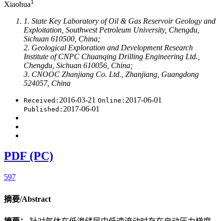
1
Xiaohua
1. State Key Laboratory of Oil & Gas Reservoir Geology and
Exploitation, Southwest Petroleum University, Chengdu,
Sichuan 610500, China;
2. Geological Exploration and Development Research
Institute of CNPC Chuanqing Drilling Engineering Ltd.,
Chengdu, Sichuan 610056, China;
3. CNOOC Zhanjiang Co. Ltd., Zhanjiang, Guangdong
524057, China
2016-03-21
2017-06-01
Received:
Online:
2017-06-01
Published:
PDF (PC)
597
摘要/Abstract