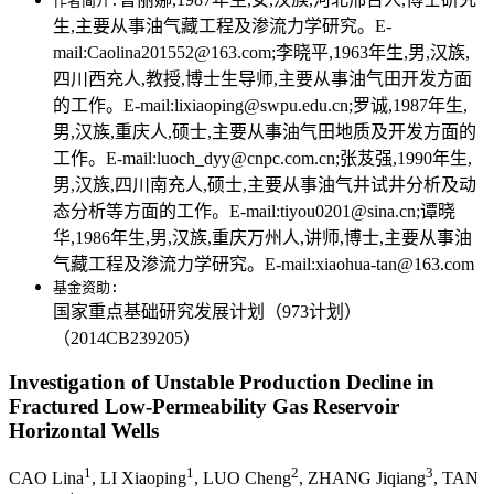
作者简介:
生,主要从事油气藏工程及渗流力学研究。E-
mail:Caolina201552@163.com;李晓平,1963年生,男,汉族,
四川西充人,教授,博士生导师,主要从事油气田开发方面
的工作。E-mail:lixiaoping@swpu.edu.cn;罗诚,1987年生,
男,汉族,重庆人,硕士,主要从事油气田地质及开发方面的
工作。E-mail:luoch_dyy@cnpc.com.cn;张芨强,1990年生,
男,汉族,四川南充人,硕士,主要从事油气井试井分析及动
态分析等方面的工作。E-mail:tiyou0201@sina.cn;谭晓
华,1986年生,男,汉族,重庆万州人,讲师,博士,主要从事油
气藏工程及渗流力学研究。E-mail:xiaohua-tan@163.com
基金资助:
国家重点基础研究发展计划（973计划）
（2014CB239205）
Investigation of Unstable Production Decline in
Fractured Low-Permeability Gas Reservoir
Horizontal Wells
1
1
2
3
CAO Lina
, LI Xiaoping
, LUO Cheng
, ZHANG Jiqiang
, TAN