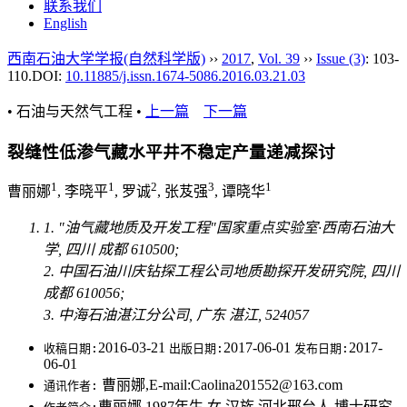
联系我们
English
西南石油大学学报(自然科学版)
››
2017
,
Vol. 39
››
Issue (3)
: 103-
110.
DOI:
10.11885/j.issn.1674-5086.2016.03.21.03
• 石油与天然气工程 •
上一篇
下一篇
裂缝性低渗气藏水平井不稳定产量递减探讨
1
1
2
3
1
曹丽娜
, 李晓平
, 罗诚
, 张芨强
, 谭晓华
1. "油气藏地质及开发工程"国家重点实验室·西南石油大
学, 四川 成都 610500;
2. 中国石油川庆钻探工程公司地质勘探开发研究院, 四川
成都 610056;
3. 中海石油湛江分公司, 广东 湛江, 524057
2016-03-21
2017-06-01
2017-
收稿日期:
出版日期:
发布日期:
06-01
曹丽娜,E-mail:Caolina201552@163.com
通讯作者:
曹丽娜,1987年生,女,汉族,河北邢台人,博士研究