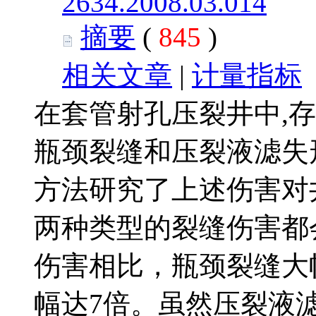
2634.2008.03.014
摘要
(
845
)
相关文章
|
计量指标
在套管射孔压裂井中,
瓶颈裂缝和压裂液滤失
方法研究了上述伤害对
两种类型的裂缝伤害都
伤害相比，瓶颈裂缝大
幅达7倍。虽然压裂液