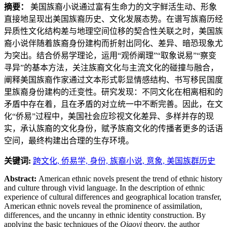
摘要：
美国族裔小说通过富有生命力的文字鲜活生动、形象
直接地呈现出美国族裔历史、文化发展态势。在谱写族裔历经
异质性文化结构差与地理空间位移的契合性关联之时，美国族
裔小说伴随着族裔身份建构而折射出同化、差异、暗恐现象尤
为突出。结合侨易学理论，运用“观侨阐理”“取象说易”“察变
寻异”的基本方法，关注族裔文化与主流文化的碰撞与融合，
阐释美国族裔作家通过文本形式彰显情感结构、书写移民国度
里族裔身份建构的迁变性。研究发现：不同文化在相离相和的
矛盾中存在着，且在矛盾的对立统一中不断完善。因此，在文
化“侨易”过程中，美国社会应珍视文化差异、多样并存的现
实，承认族裔的文化身份，赋予族裔文化的传播者更多的话语
空间，最终构建出合理的生存环境。
关键词:
跨文化,
侨易学,
身份,
族裔小说,
意象,
美国族群历史
Abstract:
American ethnic novels present the trend of ethnic history
and culture through vivid language. In the description of ethnic
experience of cultural differences and geographical location transfer,
American ethnic novels reveal the prominence of assimilation,
differences, and the uncanny in ethnic identity construction. By
applying the basic techniques of the
Qiaoyi
theory, the author