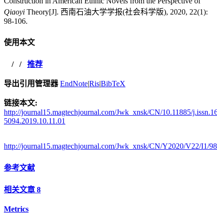
Construction in American Ethnic Novels from the Perspective of
Qiaoyi
Theory[J]. 西南石油大学学报(社会科学版), 2020, 22(1):
98-106.
使用本文
/
/
推荐
导出引用管理器
EndNote
|
Ris
|
BibTeX
链接本文:
http://journal15.magtechjournal.com/Jwk_xnsk/CN/10.11885/j.issn.1
5094.2019.10.11.01
http://journal15.magtechjournal.com/Jwk_xnsk/CN/Y2020/V22/I1/98
参考文献
相关文章
8
Metrics