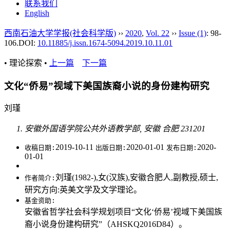
联系我们
English
西南石油大学学报(社会科学版)
››
2020
,
Vol. 22
››
Issue (1)
: 98-
106.
DOI:
10.11885/j.issn.1674-5094.2019.10.11.01
• 理论探索 •
上一篇
下一篇
文化“侨易”视域下美国族裔小说的身份建构研究
刘瑾
安徽外国语学院公共外语教学部, 安徽 合肥 231201
2019-10-11
2020-01-01
2020-
收稿日期:
出版日期:
发布日期:
01-01
刘瑾(1982-),女(汉族),安徽合肥人,副教授,硕士,
作者简介:
研究方向:英美文学及文学理论。
基金资助:
安徽省哲学社会科学规划项目“文化‘侨易’视域下美国族
裔小说身份建构研究”（AHSKQ2016D84）。