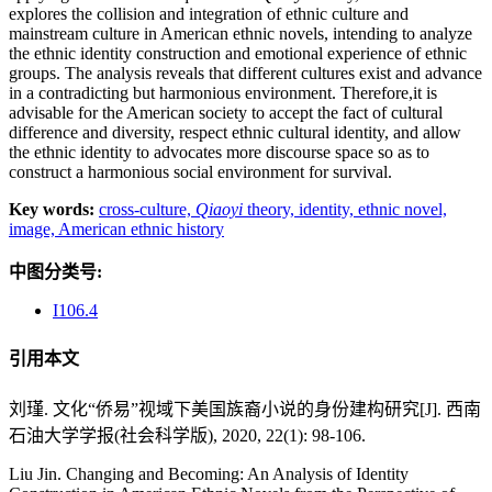
explores the collision and integration of ethnic culture and
mainstream culture in American ethnic novels, intending to analyze
the ethnic identity construction and emotional experience of ethnic
groups. The analysis reveals that different cultures exist and advance
in a contradicting but harmonious environment. Therefore,it is
advisable for the American society to accept the fact of cultural
difference and diversity, respect ethnic cultural identity, and allow
the ethnic identity to advocates more discourse space so as to
construct a harmonious social environment for survival.
Key words:
cross-culture,
Qiaoyi
theory,
identity,
ethnic novel,
image,
American ethnic history
中图分类号:
I106.4
引用本文
刘瑾. 文化“侨易”视域下美国族裔小说的身份建构研究[J]. 西南
石油大学学报(社会科学版), 2020, 22(1): 98-106.
Liu Jin. Changing and Becoming: An Analysis of Identity