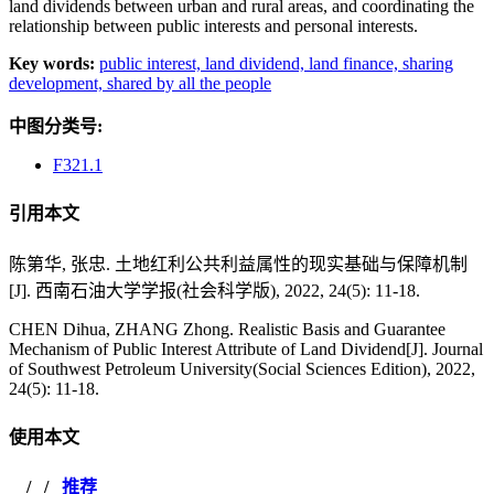
land dividends between urban and rural areas, and coordinating the
relationship between public interests and personal interests.
Key words:
public interest,
land dividend,
land finance,
sharing
development,
shared by all the people
中图分类号:
F321.1
引用本文
陈第华, 张忠. 土地红利公共利益属性的现实基础与保障机制
[J]. 西南石油大学学报(社会科学版), 2022, 24(5): 11-18.
CHEN Dihua, ZHANG Zhong. Realistic Basis and Guarantee
Mechanism of Public Interest Attribute of Land Dividend[J]. Journal
of Southwest Petroleum University(Social Sciences Edition), 2022,
24(5): 11-18.
使用本文
/
/
推荐