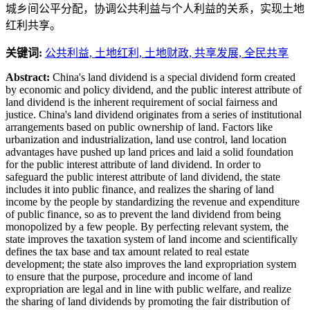
城乡间公平分配，协调公共利益与个人利益的关系，实现土地
红利共享。
关键词:
公共利益,
土地红利,
土地财政,
共享发展,
全民共享
Abstract:
China's land dividend is a special dividend form created
by economic and policy dividend, and the public interest attribute of
land dividend is the inherent requirement of social fairness and
justice. China's land dividend originates from a series of institutional
arrangements based on public ownership of land. Factors like
urbanization and industrialization, land use control, land location
advantages have pushed up land prices and laid a solid foundation
for the public interest attribute of land dividend. In order to
safeguard the public interest attribute of land dividend, the state
includes it into public finance, and realizes the sharing of land
income by the people by standardizing the revenue and expenditure
of public finance, so as to prevent the land dividend from being
monopolized by a few people. By perfecting relevant system, the
state improves the taxation system of land income and scientifically
defines the tax base and tax amount related to real estate
development; the state also improves the land expropriation system
to ensure that the purpose, procedure and income of land
expropriation are legal and in line with public welfare, and realize
the sharing of land dividends by promoting the fair distribution of