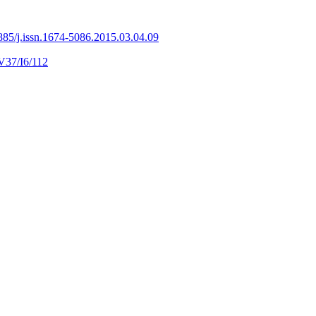
885/j.issn.1674-5086.2015.03.04.09
V37/I6/112