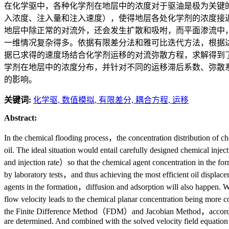
在化学驱中，各种化学剂在地层中的浓度对于驱油是极为关键
入浓度、注入量和注入速度），使得地层各处化学剂的浓度接
地层中除正常的对流外，还会发生扩散和吸咐，而平面渗流中
一维情况复杂得多。依据有限差分法和雅可比迭代方法，根据
据已求得的速度场结合化学剂运移的对流弥散方程，求解得到
学剂在地层中的浓度分布，并针对不同的运移滞后系数、弥散
的影响。
关键词:
化学驱,
数值模拟,
有限差分,
耦合方程,
运移
Abstract:
In the chemical flooding process，the concentration distribution of che
oil. The ideal situation would entail carefully designed chemical in
and injection rate）so that the chemical agent concentration in the fo
by laboratory tests，and thus achieving the most efficient oil displace
agents in the formation，diffusion and adsorption will also happen. W
flow velocity leads to the chemical planar concentration being more 
the Finite Difference Method（FDM）and Jacobian Method，according 
are determined. And combined with the solved velocity field equation