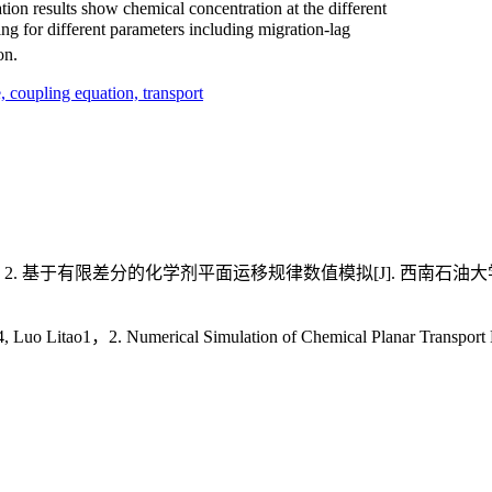
ion results show chemical concentration at the different
ding for different parameters including migration-lag
on.
e,
coupling equation,
transport
，2. 基于有限差分的化学剂平面运移规律数值模拟[J]. 西南石油大
4, Luo Litao1，2. Numerical Simulation of Chemical Planar Tra