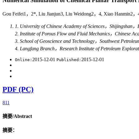
Numerical Simulation of Chemical Planar Transport 
Gou Feifei1，2*, Liu Jianjun3, Liu Weidong2，4, Xiao Hanmin2
1. University of Chinese Academy of Sciences，Shijingshan
2. Institute of Porous Flow and Fluid Mechanics，Chinese
3. School of Geoscience and Technology，Southwest Petro
4. Langfang Branch，Research Institute of Petroleum Exp
2015-12-01
2015-12-01
Online:
Published:
PDF (PC)
811
摘要/Abstract
摘要：