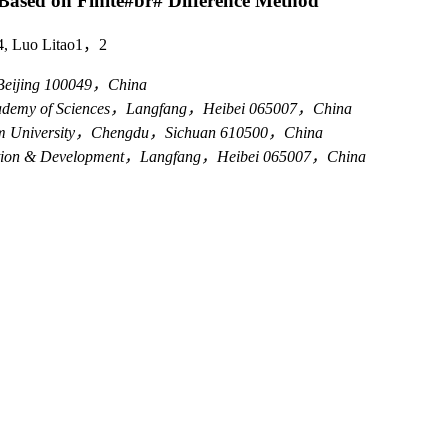
Based on Finite#br# Difference Method
，4, Luo Litao1，2
，Beijing 100049，China
 Academy of Sciences，Langfang，Heibei 065007，China
leum University，Chengdu，Sichuan 610500，China
loration & Development，Langfang，Heibei 065007，China