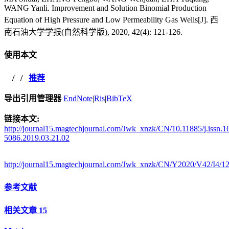
WANG Yanli. Improvement and Solution Binomial Production
Equation of High Pressure and Low Permeability Gas Wells[J]. 西
南石油大学学报(自然科学版), 2020, 42(4): 121-126.
使用本文
/
/
推荐
导出引用管理器
EndNote
|
Ris
|
BibTeX
链接本文:
http://journal15.magtechjournal.com/Jwk_xnzk/CN/10.11885/j.issn.1
5086.2019.03.21.02
http://journal15.magtechjournal.com/Jwk_xnzk/CN/Y2020/V42/I4/1
参考文献
相关文章
15