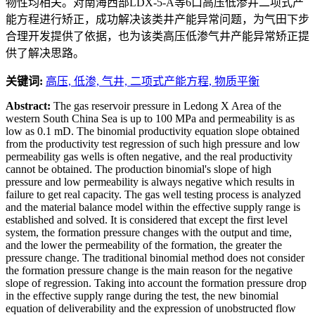
物性均相关。对南海西部LDX-5-A等6口高压低渗井二项式产
能方程进行矫正，成功解决该类井产能异常问题，为气田下步
合理开发提供了依据，也为该类高压低渗气井产能异常矫正提
供了解决思路。
关键词:
高压,
低渗,
气井,
二项式产能方程,
物质平衡
Abstract:
The gas reservoir pressure in Ledong X Area of the
western South China Sea is up to 100 MPa and permeability is as
low as 0.1 mD. The binomial productivity equation slope obtained
from the productivity test regression of such high pressure and low
permeability gas wells is often negative, and the real productivity
cannot be obtained. The production binomial's slope of high
pressure and low permeability is always negative which results in
failure to get real capacity. The gas well testing process is analyzed
and the material balance model within the effective supply range is
established and solved. It is considered that except the first level
system, the formation pressure changes with the output and time,
and the lower the permeability of the formation, the greater the
pressure change. The traditional binomial method does not consider
the formation pressure change is the main reason for the negative
slope of regression. Taking into account the formation pressure drop
in the effective supply range during the test, the new binomial
equation of deliverability and the expression of unobstructed flow