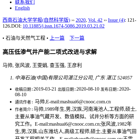
联系我们
English
西南石油大学学报(自然科学版)
››
2020
,
Vol. 42
››
Issue (4)
: 121-
126.
DOI:
10.11885/j.issn.1674-5086.2019.03.21.02
• 石油与天然气工程 •
上一篇
下一篇
高压低渗气井产能二项式改进与求解
马帅, 张风波, 王雯娟, 查玉强, 王彦利
中海石油(中国)有限公司湛江分公司, 广东 湛江 524057
2019-03-21
2020-08-10
2020-
收稿日期:
出版日期:
发布日期:
08-10
马帅,E-mail:mashuai6@cnooc.com.cn
通讯作者:
马帅,1989年生,男,汉族,河南渑池人,工程师,硕士,
作者简介:
主要从事油气藏开发、数值模拟、试井分析等方面的研
究工作。E-mail:mashuai6@cnooc.com.cn;张风波,1982年
生,男,汉族,山东潍坊人,高级工程师,硕士,主要从事油气田
开发工程相关工作。E-mail:zhangfb@cnooc.com.cn;王雯