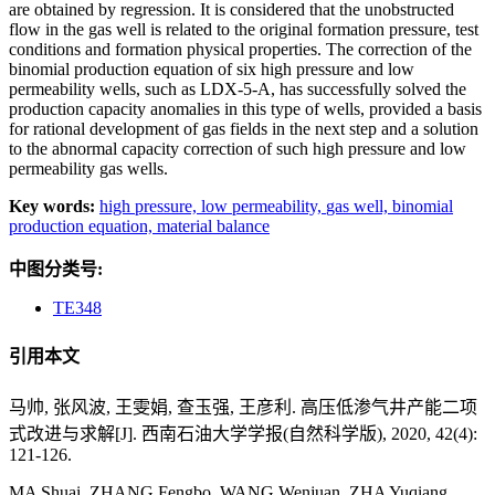
are obtained by regression. It is considered that the unobstructed
flow in the gas well is related to the original formation pressure, test
conditions and formation physical properties. The correction of the
binomial production equation of six high pressure and low
permeability wells, such as LDX-5-A, has successfully solved the
production capacity anomalies in this type of wells, provided a basis
for rational development of gas fields in the next step and a solution
to the abnormal capacity correction of such high pressure and low
permeability gas wells.
Key words:
high pressure,
low permeability,
gas well,
binomial
production equation,
material balance
中图分类号:
TE348
引用本文
马帅, 张风波, 王雯娟, 查玉强, 王彦利. 高压低渗气井产能二项
式改进与求解[J]. 西南石油大学学报(自然科学版), 2020, 42(4):
121-126.
MA Shuai, ZHANG Fengbo, WANG Wenjuan, ZHA Yuqiang,