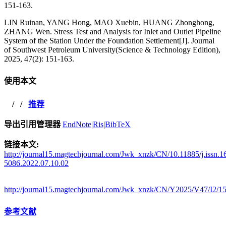
151-163.
LIN Ruinan, YANG Hong, MAO Xuebin, HUANG Zhonghong,
ZHANG Wen. Stress Test and Analysis for Inlet and Outlet Pipeline
System of the Station Under the Foundation Settlement[J]. Journal
of Southwest Petroleum University(Science & Technology Edition),
2025, 47(2): 151-163.
使用本文
/
/
推荐
导出引用管理器
EndNote
|
Ris
|
BibTeX
链接本文:
http://journal15.magtechjournal.com/Jwk_xnzk/CN/10.11885/j.issn.1
5086.2022.07.10.02
http://journal15.magtechjournal.com/Jwk_xnzk/CN/Y2025/V47/I2/1
参考文献