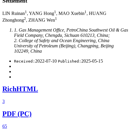
Settlement
1
1
1
LIN Ruinan
, YANG Hong
, MAO Xuebin
, HUANG
2
1
Zhonghong
, ZHANG Wen
1. Gas Management Office, PetroChina Southwest Oil & Gas
Field Company, Chengdu, Sichuan 610213, China;
2. College of Safety and Ocean Engineering, China
University of Petroleum (Beijing), Changping, Beijing
102249, China
2022-07-10
2025-05-15
Received:
Published:
RichHTML
3
PDF (PC)
65