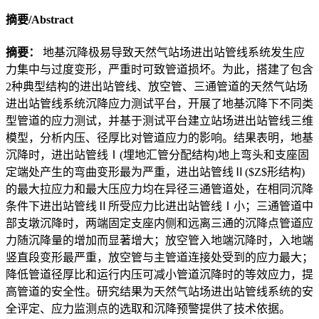
摘要/Abstract
摘要：
地基沉降极易导致天然气站场进出站管线系统发生应
力集中与过度变形，严重时可致管道损坏。为此，搭建了包含
2种典型结构的进出站管线、放空管、三通管道的天然气站场
进出站管线系统沉降应力测试平台，开展了地基沉降下不同类
型管道的应力测试，并基于测试平台建立站场进出站管线三维
模型，分析内压、径厚比对管道应力的影响。结果表明，地基
沉降时，进出站管线Ⅰ(埋地汇管分配结构)地上弯头和支座固
定端处产生的弯曲变形最为严重，进出站管线Ⅱ($Z$形结构)
的最大拉应力和最大压应力均在异径三通管道处，在相同沉降
条件下进出站管线Ⅱ所受应力比进出站管线Ⅰ小；三通管道中
部支墩沉降时，两端固定支座内侧和远离三通的沉降点管道应
力随沉降量的增加而显著增大；放空管入地端沉降时，入地端
竖直段变形最严重，放空管与主管道连接处受到的应力最大；
降低管道径厚比和运行内压可减小管道沉降时的等效应力，提
高管道的安全性。研究结果为天然气站场进出站管线系统的安
全评定、应力监测点的选取和沉降预警提供了技术依据。