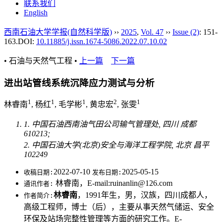
联系我们
English
西南石油大学学报(自然科学版)
››
2025
,
Vol. 47
››
Issue (2)
: 151-
163.
DOI:
10.11885/j.issn.1674-5086.2022.07.10.02
• 石油与天然气工程 •
上一篇
下一篇
进出站管线系统沉降应力测试与分析
1
1
1
2
1
林睿南
, 杨红
, 毛学彬
, 黄忠宏
, 张雯
1. 中国石油西南油气田公司输气管理处, 四川 成都
610213;
2. 中国石油大学(北京)安全与海洋工程学院, 北京 昌平
102249
2022-07-10
2025-05-15
收稿日期:
发布日期:
林睿南，E-mail:ruinanlin@126.com
通讯作者:
林睿南
，1991年生，男，汉族，四川成都人，
作者简介:
高级工程师，博士（后），主要从事天然气储运、安全
环保及站场完整性管理等方面的研究工作。E-