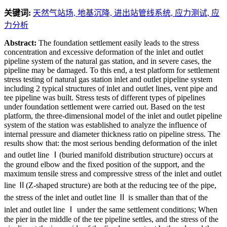
关键词:
天然气站场,
地基沉降,
进出站管线系统,
应力测试,
应
力分析
Abstract:
The foundation settlement easily leads to the stress
concentration and excessive deformation of the inlet and outlet
pipeline system of the natural gas station, and in severe cases, the
pipeline may be damaged. To this end, a test platform for settlement
stress testing of natural gas station inlet and outlet pipeline system
including 2 typical structures of inlet and outlet lines, vent pipe and
tee pipeline was built. Stress tests of different types of pipelines
under foundation settlement were carried out. Based on the test
platform, the three-dimensional model of the inlet and outlet pipeline
system of the station was established to analyze the influence of
internal pressure and diameter thickness ratio on pipeline stress. The
results show that: the most serious bending deformation of the inlet
and outlet line Ⅰ(buried manifold distribution structure) occurs at
the ground elbow and the fixed position of the support, and the
maximum tensile stress and compressive stress of the inlet and outlet
line Ⅱ(Z-shaped structure) are both at the reducing tee of the pipe,
the stress of the inlet and outlet line Ⅱ is smaller than that of the
inlet and outlet line Ⅰ under the same settlement conditions; When
the pier in the middle of the tee pipeline settles, and the stress of the