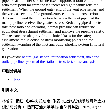
pipeline at the inner side of the fixed supports at both ends and the
settlement point far from the tee increases significantly with the
settlement; When the ground-entry end of the vent pipe settles, and
the vertical section of the ground-entry end has the most serious
deformation, and the joint section between the vent pipe and the
main pipeline receives the greatest stress. Reducing pipe diameter
thickness ratio and operating internal pressure can reduce the
equivalent stress during settlement and improve the pipeline safety.
The research results provide a technical basis for the safety
assessment, the selection of stress monitoring points and the
settlement warning of the inlet and outlet pipeline system in natural
gas station.
Key words:
natural gas station,
foundation settlement,
inlet and
outlet pipeline system of the station,
stress test,
stress analysis
中图分类号:
TE88
引用本文
林睿南, 杨红, 毛学彬, 黄忠宏, 张雯. 进出站管线系统沉降应力
测试与分析[J]. 西南石油大学学报(自然科学版), 2025, 47(2):