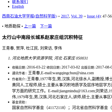
联系我们
English
西南石油大学学报(自然科学版)
››
2017
,
Vol. 39
››
Issue (4)
: 47-56
• 地质勘探 •
上一篇
下一篇
太行山中南段长城系赵家庄组沉积特征
王青春, 贺萍, 杜江民, 刘荣访, 李伟
河北地质大学资源学院, 河北 石家庄 050031
2016-03-22
2017-03-02
2017-08-
收稿日期:
修回日期:
出版日期:
王青春,E-mail:wangqingchun@sina.com
通讯作者:
王青春,1977年生,男,汉族,河北徐水人,副教授,博士,
作者简介:
黄冈人,工程师,硕士,主要从事沉积地质学及层序地层学方面的研究和
学方面的研究工作。E-mail:jiangmindu@163.com;
伟,1979年生,男,汉族,河北石家庄人,讲师,硕士,主要从事区域地质
基金资助:
国家自然科学基金（41172118）；河北省自然科学基金（D201