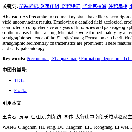
关键词:
前寒武纪,
赵家庄组,
沉积特征,
华北克拉通,
冲积扇相,
Abstract:
As Precambrian sedimentary strata have likely been rigorou
yield unconvincing results. Employing a detailed field geological prof
conducted a comprehensive analysis of lithofacies and palaeogeograp
southern areas in the Taihang Mountains were formed mainly by alluvia
stratigraphic sequence of the Zhaojiazhuang Formation can be divided i
stratigraphic sedimentary characteristics are prominent. These featur
and early paleontology.
Key words:
Precambrian,
Zhaojiazhuang Formation,
depositional cha
中图分类号:
TE121
P534.3
引用本文
王青春, 贺萍, 杜江民, 刘荣访, 李伟. 太行山中南段长城系赵家庄组沉积特
WANG Qingchun, HE Ping, DU Jiangmin, LIU Rongfang, LI Wei. Depos