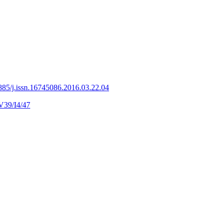
885/j.issn.16745086.2016.03.22.04
V39/I4/47