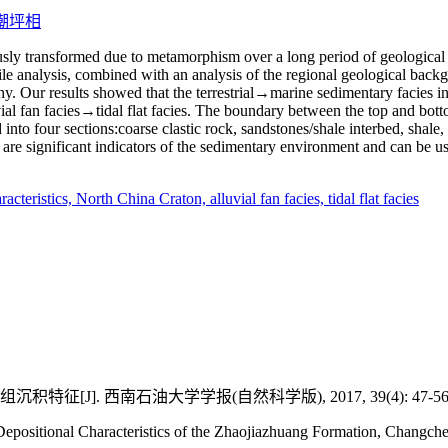
潮坪相
sly transformed due to metamorphism over a long period of geological t
ile analysis, combined with an analysis of the regional geological back
hy. Our results showed that the terrestrial→marine sedimentary facies
l fan facies→tidal flat facies. The boundary between the top and botto
nto four sections:coarse clastic rock, sandstones/shale interbed, shale,
es are significant indicators of the sedimentary environment and can be
racteristics,
North China Craton,
alluvial fan facies,
tidal flat facies
征[J]. 西南石油大学学报(自然科学版), 2017, 39(4): 47-56
itional Characteristics of the Zhaojiazhuang Formation, Changchen