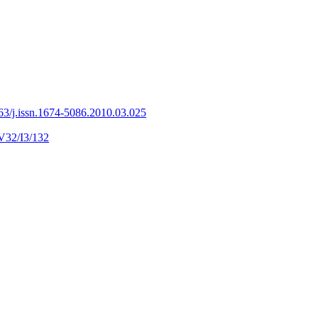
63/j.issn.1674-5086.2010.03.025
V32/I3/132