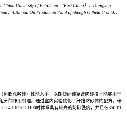
g，China University of Petroleum （East China），Dongying
；4.Binnan Oil Production Plant of Shengli Oilfield Co.Ltd.，
（树脂涂敷砂）性能入手，以期使纤维复合防砂技术能够用于
各组分的作用机理。通过室内实验优化了纤维防砂体的配方，研
（2~4）∶10∶100时体系具有较高的防砂强度，并且在350℃