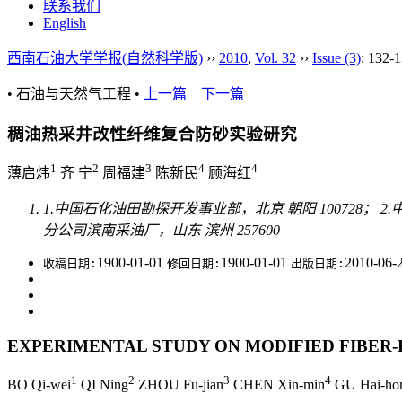
联系我们
English
西南石油大学学报(自然科学版)
››
2010
,
Vol. 32
››
Issue (3)
: 132-1
• 石油与天然气工程 •
上一篇
下一篇
稠油热采井改性纤维复合防砂实验研究
1
2
3
4
4
薄启炜
齐 宁
周福建
陈新民
顾海红
1.中国石化油田勘探开发事业部，北京 朝阳 100728； 2
分公司滨南采油厂，山东 滨州 257600
1900-01-01
1900-01-01
2010-06-
收稿日期:
修回日期:
出版日期:
EXPERIMENTAL STUDY ON MODIFIED FIBER
1
2
3
4
BO Qi-wei
QI Ning
ZHOU Fu-jian
CHEN Xin-min
GU Hai-ho