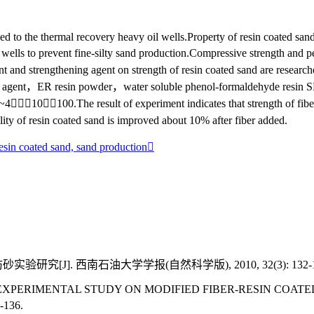
ied to the thermal recovery heavy oil wells.Property of resin coated sa
 wells to prevent fine-silty sand production.Compressive strength and p
and strengthening agent on strength of resin coated sand are resear
gent，ER resin powder，water soluble phenol-formaldehyde resin SR-1 
）∶10∶100.The result of experiment indicates that strength of fi
ity of resin coated sand is improved about 10% after fiber added.
esin coated sand,
sand production
J]. 西南石油大学学报(自然科学版), 2010, 32(3): 132-1
i-hong. EXPERIMENTAL STUDY ON MODIFIED FIBER-RESIN 
136.