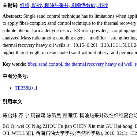
关键词:
纤维,
防砂,
稠油热采井,
树脂涂敷砂,
出砂
Abstract:
Single sand control technique has its limitations when appl
to apply fiber-complex sand control technique to the thermal recovery
soluble phenol-formaldehyde resin，ER resin powder，coupling agent 
analyzed.Mass ratio among coupling agent，modifier，strengthening a
thermal recovery heavy oil wells is （0.15~0.20）∶3.1∶1.5∶（2~4
higher than strength of resin coated sand without fiber，and permeabil
Key words:
fiber,
sand control,
the thermal recovery heavy oil well,
r
中图分类号:
TE358+.1
引用本文
薄启炜 齐 宁 周福建 陈新民 顾海红. 稠油热采井改性纤维复合防砂实验研究[
BO Qi-wei QI Ning ZHOU Fu-jian CHEN Xin-min GU Ha
OIL WELLS[J]. 西南石油大学学报(自然科学版), 2010, 32(3): 132-