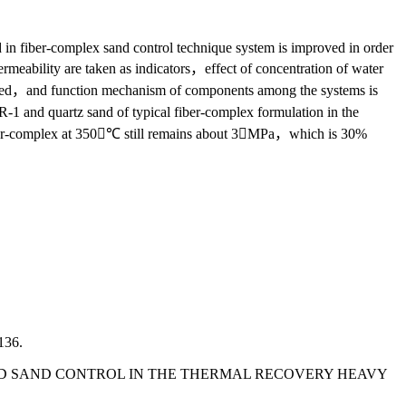
nd in fiber-complex sand control technique system is improved in order
ermeability are taken as indicators，effect of concentration of water
ched，and function mechanism of components among the systems is
and quartz sand of typical fiber-complex formulation in the
ber-complex at 350℃ still remains about 3MPa，which is 30%
36.
COATED SAND CONTROL IN THE THERMAL RECOVERY HEAVY