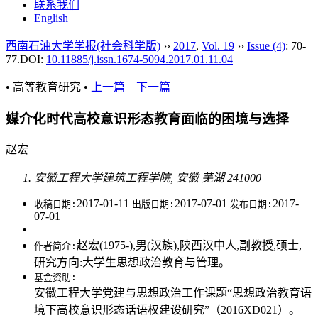
联系我们
English
西南石油大学学报(社会科学版)
››
2017
,
Vol. 19
››
Issue (4)
: 70-
77.
DOI:
10.11885/j.issn.1674-5094.2017.01.11.04
• 高等教育研究 •
上一篇
下一篇
媒介化时代高校意识形态教育面临的困境与选择
赵宏
安徽工程大学建筑工程学院, 安徽 芜湖 241000
2017-01-11
2017-07-01
2017-
收稿日期:
出版日期:
发布日期:
07-01
赵宏(1975-),男(汉族),陕西汉中人,副教授,硕士,
作者简介:
研究方向:大学生思想政治教育与管理。
基金资助:
安徽工程大学党建与思想政治工作课题“思想政治教育语
境下高校意识形态话语权建设研究”（2016XD021）。