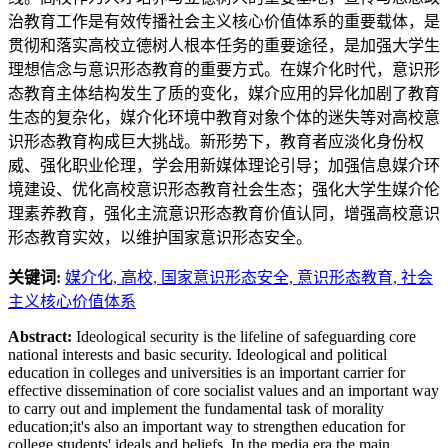
治教育工作是有效传播社会主义核心价值体系的重要载体，是
贯彻和落实高校立德树人根本任务的重要途径，是加强大学生
理想信念与意识形态教育的重要方式。在媒介化时代，意识形
态教育主体结构发生了质的变化，媒介应用的异化加剧了教育
生态的复杂化，媒介化环境中教育对象个体的迷失等对高校意
识形态教育构成巨大挑战。新形势下，教育者应淡化身份权
威、强化职业伦理，学会用新媒体理论引导；加强信息媒介环
境建设、优化高校意识形态教育社会生态；强化大学生媒介伦
理素养教育，强化主流意识形态教育价值认同，增强高校意识
形态教育实效，以维护国家意识形态安全。
关键词:
媒介化,
高校,
国家意识形态安全,
意识形态教育,
社会
主义核心价值体系
Abstract:
Ideological security is the lifeline of safeguarding core
national interests and basic security. Ideological and political
education in colleges and universities is an important carrier for
effective dissemination of core socialist values and an important way
to carry out and implement the fundamental task of morality
education;it's also an important way to strengthen education for
college students' ideals and beliefs. In the media era,the main