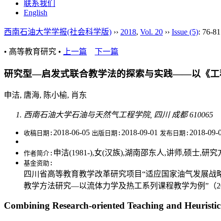
联系我们
English
西南石油大学学报(社会科学版)
››
2018
,
Vol. 20
››
Issue (5)
: 76-81
• 高等教育研究 •
上一篇
下一篇
研究型—启发式联合教学法的探索与实践——以《工
申洁, 唐海, 陈小榆, 肖东
西南石油大学石油与天然气工程学院, 四川 成都 610065
2018-06-05
2018-09-01
2018-09-
收稿日期:
出版日期:
发布日期:
申洁(1981-),女(汉族),湖南邵东人,讲师,硕
作者简介:
基金资助:
四川省高等教育教学改革研究项目“适应国家油气发展战略需
教学方法研究—以流体力学及热工系列课程教学为例”（2016
Combining Research-oriented Teaching and Heuristi