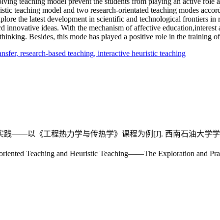
ving teaching model prevent the students from playing an active role a
istic teaching model and two research-orientated teaching modes accord
lore the latest development in scientific and technological frontiers in
rd innovative ideas. With the mechanism of affective education,interest 
thinking. Besides, this mode has played a positive role in the training of
ansfer,
research-based teaching,
interactive heuristic teaching
—以《工程热力学与传热学》课程为例[J]. 西南石油大学学报(社会科学版),
oriented Teaching and Heuristic Teaching——The Exploration and Pra