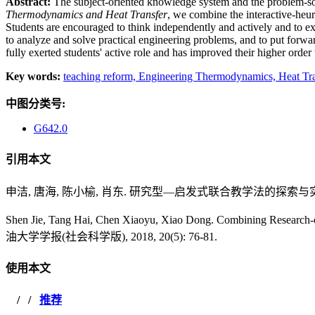
Abstract:
The subject-oriented knowledge system and the problem-sol
Thermodynamics and Heat Transfer
, we combine the interactive-heur
Students are encouraged to think independently and actively and to exp
to analyze and solve practical engineering problems, and to put forwa
fully exerted students' active role and has improved their higher order 
Key words:
teaching reform,
Engineering Thermodynamics,
Heat Tr
中图分类号:
G642.0
引用本文
申洁, 唐海, 陈小榆, 肖东. 研究型—启发式联合教学法的探索与实践—
Shen Jie, Tang Hai, Chen Xiaoyu, Xiao Dong. Combining Research-
油大学学报(社会科学版), 2018, 20(5): 76-81.
使用本文
/
/
推荐