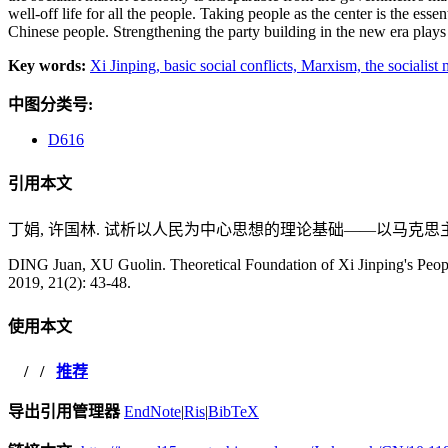
well-off life for all the people. Taking people as the center is the esse
Chinese people. Strengthening the party building in the new era plays 
Key words:
Xi Jinping,
basic social conflicts,
Marxism,
the socialis
中图分类号:
D616
引用本文
丁娟, 许国林. 试析以人民为中心思想的理论基础——以马克思主义理论为视角
DING Juan, XU Guolin. Theoretical Foundation of Xi Jinping's Peop
2019, 21(2): 43-48.
使用本文
/
/
推荐
导出引用管理器
EndNote
|
Ris
|
BibTeX