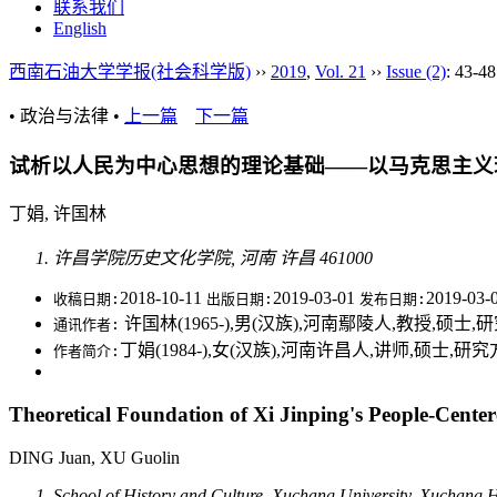
联系我们
English
西南石油大学学报(社会科学版)
››
2019
,
Vol. 21
››
Issue (2)
: 43-48
• 政治与法律 •
上一篇
下一篇
试析以人民为中心思想的理论基础——以马克思主义
丁娟, 许国林
许昌学院历史文化学院, 河南 许昌 461000
2018-10-11
2019-03-01
2019-03-
收稿日期:
出版日期:
发布日期:
许国林(1965-),男(汉族),河南鄢陵人,教授,硕士
通讯作者:
丁娟(1984-),女(汉族),河南许昌人,讲师,硕
作者简介:
Theoretical Foundation of Xi Jinping's People-Cen
DING Juan, XU Guolin
School of History and Culture, Xuchang University, Xuchang