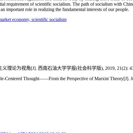
ntial requirement of scientific socialism. The path of socialism with Chin
an important role in realizing the fundamental interests of our people.
t market economy,
scientific socialism
[J]. 西南石油大学学报(社会科学版), 2019, 21(2): 43-
le-Centered Thought——From the Perspective of Marxist Theory[J]. Jou