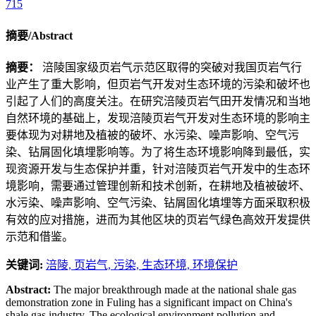
715
摘要/Abstract
摘要：
涪陵国家级页岩气示范区取得的突破对我国页岩气行
业产生了重大影响，但页岩气开发对生态环境的污染和破坏也
引起了人们的高度关注。在研究涪陵页岩气田开发情况和当地
自然环境的基础上，发现涪陵页岩气开发对生态环境的影响主
要体现为对耕地及植被的破坏、水污染、噪声影响、空气污
染、钻屑固化填埋影响等。为了将生态环境影响降到最低，实
现资源开发与生态保护并重，针对涪陵页岩气开发中的生态环
境影响，需要通过管理创新和技术创新，在耕地及植被破坏、
水污染、噪声影响、空气污染、钻屑固化填埋等方面采取积极
有效的应对措施，进而为其他区块的页岩气绿色高效开发提供
示范和借鉴。
关键词:
涪陵,
页岩气,
污染,
生态环境,
环境保护
Abstract:
The major breakthrough made at the national shale gas
demonstration zone in Fuling has a significant impact on China's
shale gas industry. The ecological environment pollution and