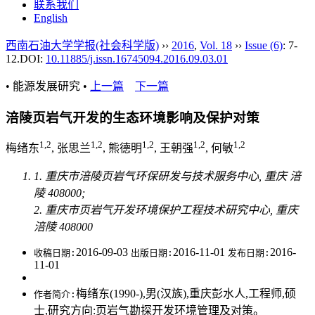
联系我们
English
西南石油大学学报(社会科学版)
››
2016
,
Vol. 18
››
Issue (6)
: 7-
12.
DOI:
10.11885/j.issn.16745094.2016.09.03.01
• 能源发展研究 •
上一篇
下一篇
涪陵页岩气开发的生态环境影响及保护对策
1,2
1,2
1,2
1,2
1,2
梅绪东
, 张思兰
, 熊德明
, 王朝强
, 何敏
1. 重庆市涪陵页岩气环保研发与技术服务中心, 重庆 涪
陵 408000;
2. 重庆市页岩气开发环境保护工程技术研究中心, 重庆
涪陵 408000
2016-09-03
2016-11-01
2016-
收稿日期:
出版日期:
发布日期:
11-01
梅绪东(1990-),男(汉族),重庆彭水人,工程师,硕
作者简介:
士,研究方向:页岩气勘探开发环境管理及对策。