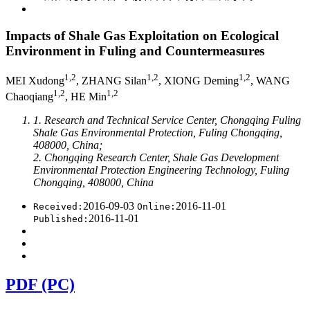
Impacts of Shale Gas Exploitation on Ecological
Environment in Fuling and Countermeasures
1,2
1,2
1,2
MEI Xudong
, ZHANG Silan
, XIONG Deming
, WANG
1,2
1,2
Chaoqiang
, HE Min
1. Research and Technical Service Center, Chongqing Fuling
Shale Gas Environmental Protection, Fuling Chongqing,
408000, China;
2. Chongqing Research Center, Shale Gas Development
Environmental Protection Engineering Technology, Fuling
Chongqing, 408000, China
2016-09-03
2016-11-01
Received:
Online:
2016-11-01
Published:
PDF (PC)