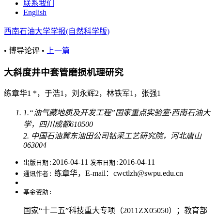
联系我们
English
西南石油大学学报(自然科学版)
• 博导论评 •
上一篇
大斜度井中套管磨损机理研究
练章华1 *，于浩1，刘永辉2，林铁军1，张强1
1.“油气藏地质及开发工程”国家重点实验室
·
西南石油大
学，四川成都610500
2. 中国石油冀东油田公司钻采工艺研究院，河北唐山
063004
2016-04-11
2016-04-11
出版日期:
发布日期:
练章华，E-mail：cwctlzh@swpu.edu.cn
通讯作者:
基金资助:
国家“十二五”科技重大专项（2011ZX05050）；教育部