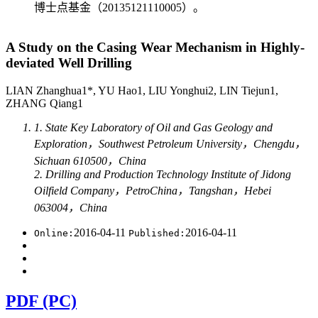
博士点基金（20135121110005）。
A Study on the Casing Wear Mechanism in Highly-
deviated Well Drilling
LIAN Zhanghua1*, YU Hao1, LIU Yonghui2, LIN Tiejun1,
ZHANG Qiang1
1. State Key Laboratory of Oil and Gas Geology and
Exploration，Southwest Petroleum University，Chengdu，
Sichuan 610500，China
2. Drilling and Production Technology Institute of Jidong
Oilfield Company，PetroChina，Tangshan，Hebei
063004，China
2016-04-11
2016-04-11
Online:
Published:
PDF (PC)