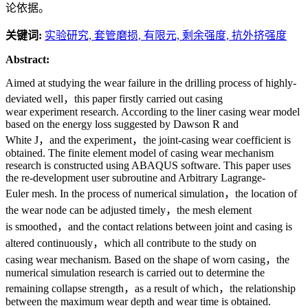
论依据。
关键词:
实验研究,
套管磨损,
有限元,
剩余强度,
抗外挤强度
Abstract:
Aimed at studying the wear failure in the drilling process of highly-
deviated well，this paper firstly carried out casing
wear experiment research. According to the liner casing wear model
based on the energy loss suggested by Dawson R and
White J，and the experiment，the joint-casing wear coefficient is
obtained. The finite element model of casing wear mechanism
research is constructed using ABAQUS software. This paper uses
the re-development user subroutine and Arbitrary Lagrange-
Euler mesh. In the process of numerical simulation，the location of
the wear node can be adjusted timely，the mesh element
is smoothed，and the contact relations between joint and casing is
altered continuously，which all contribute to the study on
casing wear mechanism. Based on the shape of worn casing，the
numerical simulation research is carried out to determine the
remaining collapse strength，as a result of which，the relationship
between the maximum wear depth and wear time is obtained.