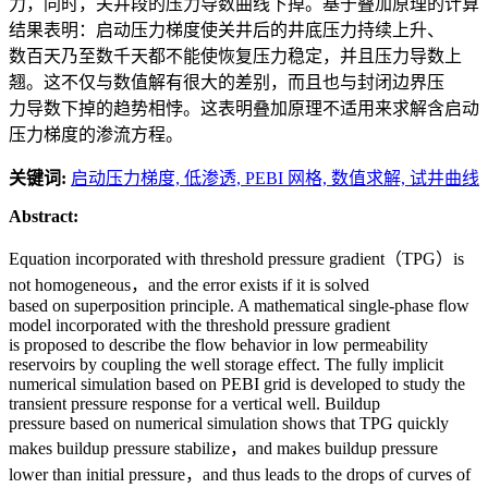
力，同时，关井段的压力导数曲线下掉。基于叠加原理的计算
结果表明：启动压力梯度使关井后的井底压力持续上升、
数百天乃至数千天都不能使恢复压力稳定，并且压力导数上
翘。这不仅与数值解有很大的差别，而且也与封闭边界压
力导数下掉的趋势相悖。这表明叠加原理不适用来求解含启动
压力梯度的渗流方程。
关键词:
启动压力梯度,
低渗透,
PEBI 网格,
数值求解,
试井曲线
Abstract:
Equation incorporated with threshold pressure gradient（TPG）is
not homogeneous，and the error exists if it is solved
based on superposition principle. A mathematical single-phase flow
model incorporated with the threshold pressure gradient
is proposed to describe the flow behavior in low permeability
reservoirs by coupling the well storage effect. The fully implicit
numerical simulation based on PEBI grid is developed to study the
transient pressure response for a vertical well. Buildup
pressure based on numerical simulation shows that TPG quickly
makes buildup pressure stabilize，and makes buildup pressure
lower than initial pressure，and thus leads to the drops of curves of