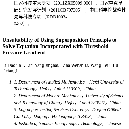
国家科技重大专项（2011ZX05009 006）；国家重点基
础研究发展计划（2011CB707305）；中国科学院战略性
先导科技专项（XDB1003-
0402）。
Unsuitability of Using Superposition Principle to
Solve Equation Incorporated with Threshold
Pressure Gradient
Li Daolun1，2*, Yang Jinghai3, Zha Wenshu2, Wang Lei4, Lu
Detang1
1. Department of Applied Mathematics，Hefei University of
Technology，Hefei，Anhui 230009，China
2. Department of Modern Mechanics，University of Science
and Technology of China，Hefei，Anhui 230027，China
3. Logging & Testing Services Company，Daqing Oilfield
Co. Ltd.，Daqing，Heilongjiang 163453，China
4. Institute of Nuclear Energy Safety Technology，Chinese