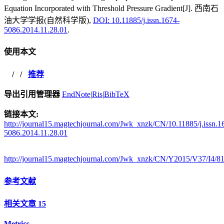
Equation Incorporated with Threshold Pressure Gradient[J]. 西南石
油大学学报(自然科学版),
DOI: 10.11885/j.issn.1674-
5086.2014.11.28.01
.
使用本文
/
/
推荐
导出引用管理器
EndNote
|
Ris
|
BibTeX
链接本文:
http://journal15.magtechjournal.com/Jwk_xnzk/CN/10.11885/j.issn.1
5086.2014.11.28.01
http://journal15.magtechjournal.com/Jwk_xnzk/CN/Y2015/V37/I4/8
参考文献
相关文章
15
Metrics