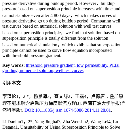
pressure derivative during buildup period. However，buildup
pressure based on superposition principle increases with time and
cannot stabilize even after 4 800 days，which makes curves of
pressure derivative go up during buildup period. Comparing well
test curves based on numerical solution with well test curves
based on superposition principle，we find that solution based on
superposition principle is totally different from the solution
based on numerical simulation，which exhibits that superposition
principle cannot be used to solve flow equation incorporated
with threshold pressure gradient.
Key words:
threshold pressure gradient,
low permeability,
PEBI
gridding,
numerical solution,
well test curves
引用本文
李道伦1，2 *，杨景海3，查文舒2，王磊4，卢德唐1. 叠加原
理不能求解含启动压力梯度渗流方程[J]. 西南石油大学学报(自
然科学版),
DOI: 10.11885/j.issn.1674-5086.2014.11.28.01
.
Li Daolun1，2*, Yang Jinghai3, Zha Wenshu2, Wang Lei4, Lu
Detang1. Unsuitability of Using Superposition Principle to Solve