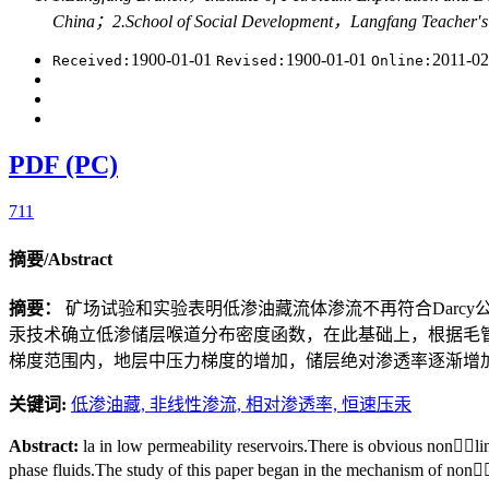
China；2.School of Social Development，Langfang Teacher
1900-01-01
1900-01-01
2011-0
Received:
Revised:
Online:
PDF (PC)
711
摘要/Abstract
摘要：
矿场试验和实验表明低渗油藏流体渗流不再符合Darc
汞技术确立低渗储层喉道分布密度函数，在此基础上，根据毛
梯度范围内，地层中压力梯度的增加，储层绝对渗透率逐渐增
关键词:
低渗油藏,
非线性渗流,
相对渗透率,
恒速压汞
Abstract:
la in low permeability reservoirs.There is obvious nonli
phase fluids.The study of this paper began in the mechanism of nonl