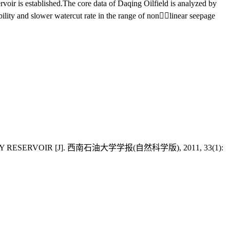
oir is established.The core data of Daqing Oilfield is analyzed by
ability and slower watercut rate in the range of nonlinear seepage
LITY RESERVOIR [J]. 西南石油大学学报(自然科学版), 2011, 33(1):