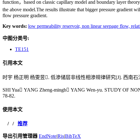
function，based on classic capillary model and boundary layer theory，
the above model.The results illustrate that bigger pressure gradient wi
flow pressure gradient.
Key words:
low permeability reservoir,
non linear seepage flow,
rela
中图分类号:
TE151
引用本文
时宇 杨正明 杨雯昱. 低渗储层非线性相渗规律研究[J]. 西南石油大学学报(
SHI Yua YANG Zheng-mingb YANG Wen-yu. STUDY OF
78-82.
使用本文
/
/
推荐
导出引用管理器
EndNote
|
Ris
|
BibTeX