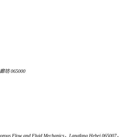
 065000
 Porous Flow and Fluid Mechanics，Langfang Hebei 065007，