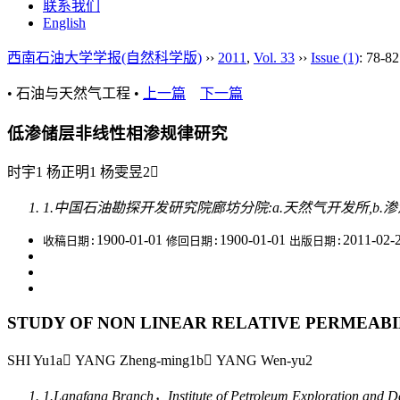
联系我们
English
西南石油大学学报(自然科学版)
››
2011
,
Vol. 33
››
Issue (1)
: 78-82
• 石油与天然气工程 •
上一篇
下一篇
低渗储层非线性相渗规律研究
时宇1 杨正明1 杨雯昱2
1.中国石油勘探开发研究院廊坊分院:a.天然气开发所,b.渗流
1900-01-01
1900-01-01
2011-02-
收稿日期:
修回日期:
出版日期:
STUDY OF NON LINEAR RELATIVE PERMEABI
SHI Yu1a YANG Zheng-ming1b YANG Wen-yu2
1.Langfang Branch，Institute of Petroleum Exploration an