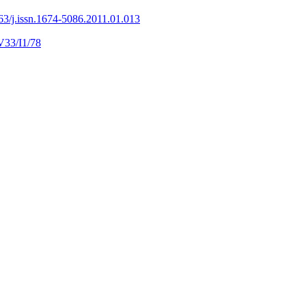
63/j.issn.1674-5086.2011.01.013
V33/I1/78