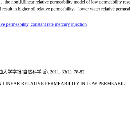
the nonlinear relative permeability model of low permeability reserv
ll result in higher oil relative permeability，lower water relative perme
tive permeability,
constant rate mercury injection
自然科学版), 2011, 33(1): 78-82.
 NON LINEAR RELATIVE PERMEABILITY IN LOW PERMEABI