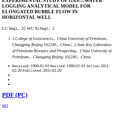
EXPERIMENTAL STUDY OF GASWATER
LOGGING ANALYTICAL MODEL FOR
ELONGATED BUBBLE FLOW IN
HORIZONTAL WELL
LU Jing1，2 WU Xi-ling1，2
1.College of Geosciences，China University of Petroleum，
Changping Beijing 102249，China；2.State Key Laboratory
of Petroleum Resource and Prospecting，China University of
Petroleum，Changping Beijing 102249，China
1900-01-01
1900-01-01
2011-
Received:
Revised:
Online:
02-20
2011-02-20
Published:
PDF (PC)
683