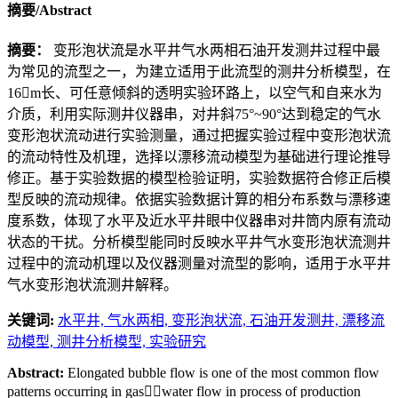
摘要/Abstract
摘要：
变形泡状流是水平井气水两相石油开发测井过程中最
为常见的流型之一，为建立适用于此流型的测井分析模型，在
16m长、可任意倾斜的透明实验环路上，以空气和自来水为
介质，利用实际测井仪器串，对井斜75°~90°达到稳定的气水
变形泡状流动进行实验测量，通过把握实验过程中变形泡状流
的流动特性及机理，选择以漂移流动模型为基础进行理论推导
修正。基于实验数据的模型检验证明，实验数据符合修正后模
型反映的流动规律。依据实验数据计算的相分布系数与漂移速
度系数，体现了水平及近水平井眼中仪器串对井筒内原有流动
状态的干扰。分析模型能同时反映水平井气水变形泡状流测井
过程中的流动机理以及仪器测量对流型的影响，适用于水平井
气水变形泡状流测井解释。
关键词:
水平井,
气水两相,
变形泡状流,
石油开发测井,
漂移流
动模型,
测井分析模型,
实验研究
Abstract:
Elongated bubble flow is one of the most common flow
patterns occurring in gaswater flow in process of production