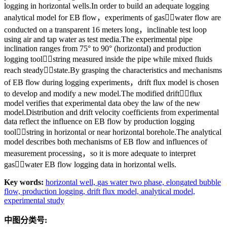
logging in horizontal wells.In order to build an adequate logging
analytical model for EB flow，experiments of gaswater flow are
conducted on a transparent 16 meters long，inclinable test loop
using air and tap water as test media.The experimental pipe
inclination ranges from 75° to 90° (horizontal) and production
logging toolstring measured inside the pipe while mixed fluids
reach steadystate.By grasping the characteristics and mechanisms
of EB flow during logging experiments，drift flux model is chosen
to develop and modify a new model.The modified driftflux
model verifies that experimental data obey the law of the new
model.Distribution and drift velocity coefficients from experimental
data reflect the influence on EB flow by production logging
toolstring in horizontal or near horizontal borehole.The analytical
model describes both mechanisms of EB flow and influences of
measurement processing，so it is more adequate to interpret
gaswater EB flow logging data in horizontal wells.
Key words:
horizontal well,
gas water two phase,
elongated bubble
flow,
production logging,
drift flux model,
analytical model,
experimental study
中图分类号: