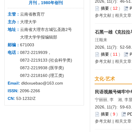
2026, 11(7): 46-51
月刊，1980年创刊
摘要
(
12
)
主管：
云南省教育厅
参考文献
|
相关文章
主办：
大理大学
地址：
云南省大理市古城弘圣路2号
石黑一雄《克拉拉
大理大学学报编辑部
汪顺来
邮编：
671003
2026, 11(7): 52-58
电话：
0872-2219939，
摘要
(
11
)
0872-2219133 (社会科学类)
参考文献
|
相关文章
0872-2219938 (医学类)
0872-2218160 (理工类)
文化-艺术
Email:
dldxxuebao@163.com
ISSN:
2096-2266
民语视频号铸牢中
CN:
53-1232/Z
宁丽丽, 李 湘, 李
2026, 11(7): 59-63
摘要
(
9
)
P
参考文献
|
相关文章