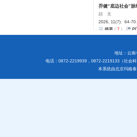
乔健“底边社会”
邱 天
2026, 11(7): 64-70
摘要
(
7
)
P
参考文献
|
相关文章
地址：云南
教育学-心理学
电话：0872-2219939，0872-2219133（社会
生成式人工智能视域
本系统由
北京玛格泰
何燕霞, 伍永艳
2026, 11(7): 71-77
摘要
(
6
)
P
参考文献
|
相关文章
高校劳动教育与创
徐千惠
2026, 11(7): 78-86