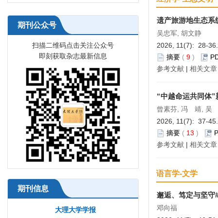
遗产旅游地生态系
期刊公众号
吴忠军, 胡文静
扫描二维码点击关注公众号
2026, 11(7): 28-36
即刻获取杂志最新信息
摘要
(
9
)
P
参考文献
|
相关文章
“中越命运共同体”新
曾素芬, 冯 靖, 吴
2026, 11(7): 37-45
摘要
(
13
)
参考文献
|
相关文章
语言学-文学
期刊信息
邂逅、笃定与坚守
邓向福
大理大学学报