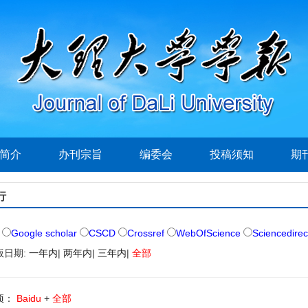
简介
办刊宗旨
编委会
投稿须知
期
行
Google scholar
CSCD
Crossref
WebOfScience
Sciencedirec
版日期:
一年内
|
两年内
|
三年内
|
全部
项：
Baidu
+
全部