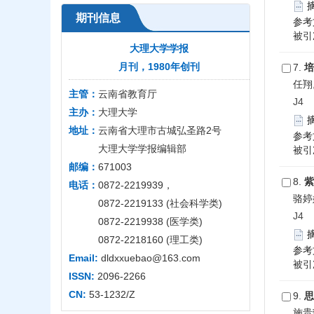
期刊信息
参考
被引次
大理大学学报
月刊，1980年创刊
7.
培
任翔
主管：
云南省教育厅
J4 2
主办：
大理大学
地址：
云南省大理市古城弘圣路2号
参考
大理大学学报编辑部
被引次
邮编：
671003
8.
紫
电话：
0872-2219939，
骆婷
0872-2219133 (社会科学类)
J4 2
0872-2219938 (医学类)
0872-2218160 (理工类)
参考
Email:
dldxxuebao@163.com
被引次
ISSN:
2096-2266
CN:
53-1232/Z
9.
思
施贵荣