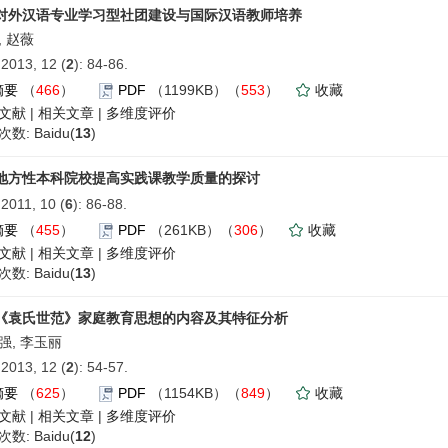
对外汉语专业学习型社团建设与国际汉语教师培养
, 赵薇
013, 12 (
2
): 84-86.
摘要
（
466
）
PDF
（1199KB）（
553
）
收藏
文献
|
相关文章
|
多维度评价
数: Baidu(
13
)
地方性本科院校提高实践课教学质量的探讨
011, 10 (
6
): 86-88.
摘要
（
455
）
PDF
（261KB）（
306
）
收藏
文献
|
相关文章
|
多维度评价
数: Baidu(
13
)
《袁氏世范》家庭教育思想的内容及其特征分析
强, 李玉丽
013, 12 (
2
): 54-57.
摘要
（
625
）
PDF
（1154KB）（
849
）
收藏
文献
|
相关文章
|
多维度评价
数: Baidu(
12
)