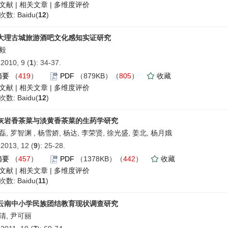
文献
|
相关文章
|
多维度评价
数: Baidu(
12
)
大理古城旅游酒吧文化感知实证研究
毅
010, 9 (
1
): 34-37.
摘要
（
419
）
PDF
（879KB）（
805
）
收藏
文献
|
相关文章
|
多维度评价
数: Baidu(
12
)
灰岩香茶菜与淡黄香茶菜的生药学研究
, 罗智渊 , 杨雪娇, 杨达, 李荣贤, 徐光盛, 姜北, 杨月娥
013, 12 (
9
): 25-28.
摘要
（
457
）
PDF
（1378KB）（
442
）
收藏
文献
|
相关文章
|
多维度评价
数: Baidu(
11
)
云南中小学民族团结教育现状调查研究
清, 尹可丽