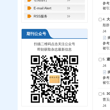
引用排行
参考
E-mail Alert
被引次
RSS服务
4.
大
殷群
J4 2
期刊公众号
参考
扫描二维码点击关注公众号
被引次
即刻获取杂志最新信息
5.
避
J4 2
参考
被引次
6.
3
曹玉
J4 2