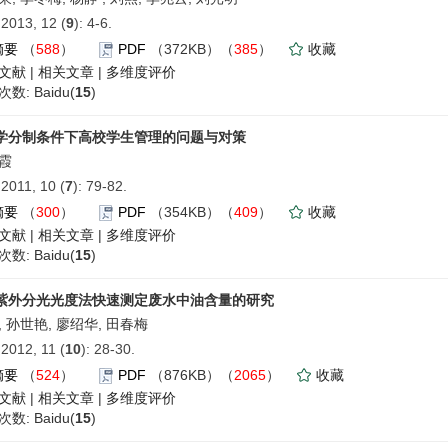
013, 12 (
9
): 4-6.
摘要
（
588
）
PDF
（372KB）（
385
）
收藏
文献
|
相关文章
|
多维度评价
数: Baidu(
15
)
学分制条件下高校学生管理的问题与对策
霞
011, 10 (
7
): 79-82.
摘要
（
300
）
PDF
（354KB）（
409
）
收藏
文献
|
相关文章
|
多维度评价
数: Baidu(
15
)
紫外分光光度法快速测定废水中油含量的研究
, 孙世艳, 廖绍华, 田春梅
012, 11 (
10
): 28-30.
摘要
（
524
）
PDF
（876KB）（
2065
）
收藏
文献
|
相关文章
|
多维度评价
数: Baidu(
15
)