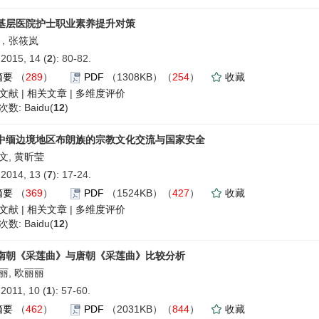
基层医院护士职业素养提升对策
，张筱岚
015, 14 (
2
): 80-82.
摘要
（
289
）
PDF
（1308KB）（
254
）
收藏
文献
|
相关文章
|
多维度评价
数: Baidu(
12
)
中缅边境地区布朗族的宗教文化交流与国家安全
文, 黄昕莹
014, 13 (
7
): 17-24.
摘要
（
369
）
PDF
（1524KB）（
427
）
收藏
文献
|
相关文章
|
多维度评价
数: Baidu(
12
)
南朝《采莲曲》与唐朝《采莲曲》比较分析
丽, 欧丽丽
011, 10 (
1
): 57-60.
摘要
（
462
）
PDF
（2031KB）（
844
）
收藏