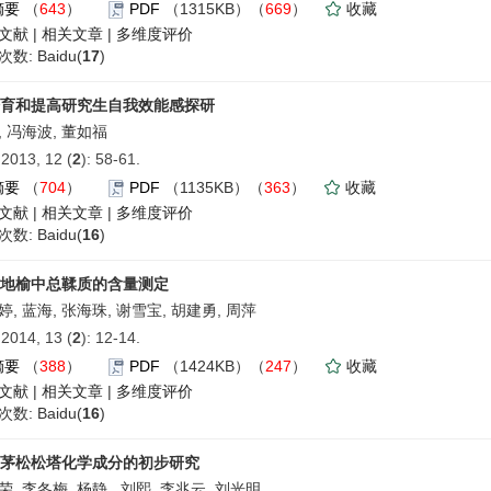
摘要
（
643
）
PDF
（1315KB）（
669
）
收藏
文献
|
相关文章
|
多维度评价
数: Baidu(
17
)
育和提高研究生自我效能感探研
, 冯海波, 董如福
013, 12 (
2
): 58-61.
摘要
（
704
）
PDF
（1135KB）（
363
）
收藏
文献
|
相关文章
|
多维度评价
数: Baidu(
16
)
地榆中总鞣质的含量测定
婷, 蓝海, 张海珠, 谢雪宝, 胡建勇, 周萍
014, 13 (
2
): 12-14.
摘要
（
388
）
PDF
（1424KB）（
247
）
收藏
文献
|
相关文章
|
多维度评价
数: Baidu(
16
)
茅松松塔化学成分的初步研究
, 李冬梅, 杨静 , 刘熙, 李兆云, 刘光明