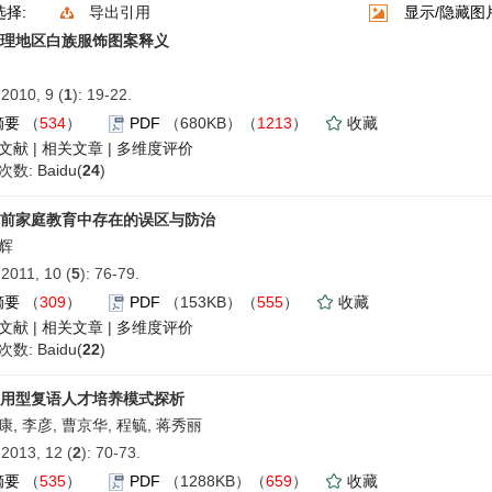
选择:
导出引用
显示/隐藏图
理地区白族服饰图案释义
010, 9 (
1
): 19-22.
摘要
（
534
）
PDF
（680KB）（
1213
）
收藏
文献
|
相关文章
|
多维度评价
数: Baidu(
24
)
前家庭教育中存在的误区与防治
辉
011, 10 (
5
): 76-79.
摘要
（
309
）
PDF
（153KB）（
555
）
收藏
文献
|
相关文章
|
多维度评价
数: Baidu(
22
)
用型复语人才培养模式探析
康, 李彦, 曹京华, 程毓, 蒋秀丽
013, 12 (
2
): 70-73.
摘要
（
535
）
PDF
（1288KB）（
659
）
收藏