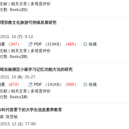
文献
|
相关文章
|
多维度评价
数: Baidu(
21
)
理宗教文化旅游可持续发展研究
011, 10 (
7
): 9-12.
摘要
（
347
）
PDF
（319KB）（
465
）
收藏
文献
|
相关文章
|
多维度评价
数: Baidu(
20
)
暗实验测定小鼠学习记忆功能方法的研究
011, 10 (
6
): 25-27.
摘要
（
672
）
PDF
（191KB）（
505
）
收藏
文献
|
相关文章
|
多维度评价
数: Baidu(
18
)
G时代背景下的大学生信息素养教育
娜, 陈慧敏
013, 12 (
1
): 77-80.